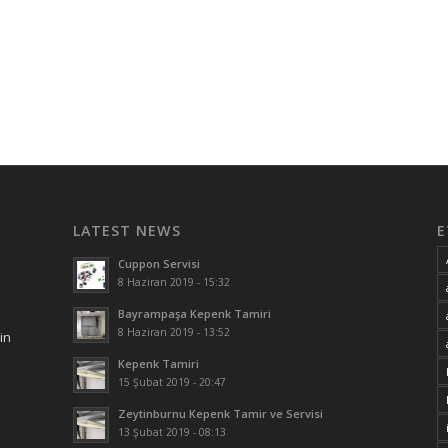
LATEST NEWS
E
Cuppon Servisi
8 Haziran 2019 - 15:32
Bayrampaşa Kepenk Tamiri
8 Haziran 2019 - 13:52
in
Kepenk Tamiri
15 Şubat 2019 - 20:47
Zeytinburnu Kepenk Tamir ve Servisi
13 Şubat 2019 - 08:13