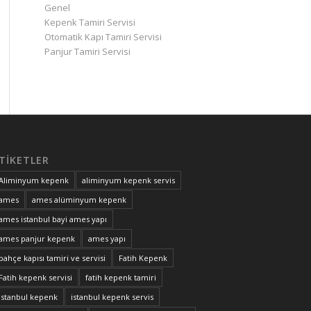
Genel
Kepenk Tamiri Servisi
Otomatik Kapı Tamiri Servisi
Panjur Tamiri Servisi
TIKETLER
Aliminyum kepenk
aliminyum kepenk servis
ames
ames alüminyum kepenk
ames istanbul bayi ames yapı
ames panjur kepenk
ames yapı
bahçe kapısı tamiri ve servisi
Fatih Kepenk
Fatih kepenk servisi
fatih kepenk tamiri
istanbul kepenk
istanbul kepenk servis