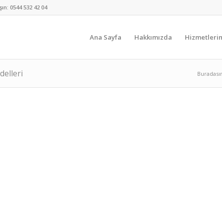
şın:
0544 532 42 04
Ana Sayfa
Hakkımızda
Hizmetleri
delleri
Buradasın