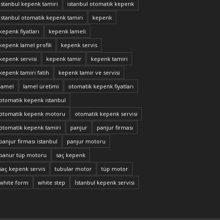
istanbul kepenk tamiri
istanbul otomatik kepenk
istanbul otomatik kepenk tamiri
kepenk
kepenk fiyatları
kepenk lameli
kepenk lamel profili
kepenk servis
kepenk servisi
kepenk tamir
kepenk tamiri
kepenk tamiri fatih
kepenk tamir ve servisi
lamel
lamel üretimi
otomatik kepenk fiyatları
otomatik kepenk istanbul
otomatik kepenk motoru
otomatik kepenk servisi
otomatik kepenk tamiri
panjur
panjur firması
panjur firması istanbul
panjur motoru
panur tüp motoru
saç kepenk
saç kepenk servis
tubular motor
tüp motor
white form
white step
İstanbul kepenk servisi