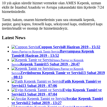
10 yılı aşkın süredir hizmet vermekte olan AMES Kepenk, uzman
ekibi ile İstanbul Anadolu ve Avrupa yakasındaki tüm ilçelerde 7/24
hizmetinizdedir.
Tamir, bakım, onarım hizmetlerinin yanı sıra otomatik kepenk,
panjur, garaj kapısı, fotoselli kapı, seksiyonel kapı, endüstriyel kapı
üretim/imalât ve montajı ile hizmetinizdeyiz.
Latest News
Cuppon Servisi
8 Haziran 2019 - 15:32
Bayrampaşa Kepenk
Ames Panjur ve Kepenk Tamir Servisi
Tamiri
8 Haziran 2019 - 13:52
Ames Panjur ve Kepenk
Kepenk Tamiri
15 Şubat 2019 - 20:47
Servisi
Ames Panjur ve Kepenk
Zeytinburnu Kepenk Tamir ve Servisi
13 Şubat 2019
Servisi
- 08:13
Fatih Kepenk Tamiri ve
Servisi
13 Şubat 2019 - 07:06
Eyüp Kepenk Tamiri ve
Servisi
13 Şubat 2019 - 07:04
Avcılar Kepenk Tamiri
ve Servisi
12 Şubat 2019 - 13:27