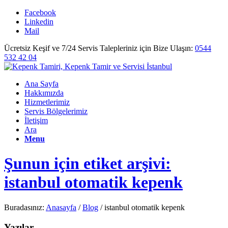
Facebook
Linkedin
Mail
Ücretsiz Keşif ve 7/24 Servis Talepleriniz için Bize Ulaşın:
0544
532 42 04
Ana Sayfa
Hakkımızda
Hizmetlerimiz
Servis Bölgelerimiz
İletişim
Ara
Menu
Şunun için etiket arşivi:
istanbul otomatik kepenk
Buradasınız:
Anasayfa
/
Blog
/
istanbul otomatik kepenk
Yazılar