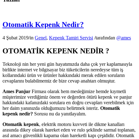
Otomatik Kepenk Nedir?
4 Şubat 2019
/
in
Genel
,
Kepenk Tamiri Servisi
/
tarafından
@ames
OTOMATİK KEPENK NEDİR ?
Teknoloji nin her yeni gün hayatımızda daha çok yer kaplamasıyla
birlikte internet ve bilgisayar biz tüketicilerin neredeyse tüm iş
kollarındaki ürün ve ürünler hakkındaki merak edilen soruların
cevaplarını bulabilmemiz de bize cevap anahtarı olmuştur.
Ames Panjur
Firması olarak hem mesleğimize hemde kıymetli
müşterimize verdiğimiz önem ve değerden ötürü kepenk ve panjur
hakkındaki kafanızdaki sorulara en doğru cevapları verebilmek için
her daim yanınızda olduğumuzu belirtmek isteriz.
Otomatik
kepenk nedir?
Sorusu nu da yanıtlayalım.
Otomatik kepenk
, elektrik motoru kuvveti ile dikme kanalları
arasında dikey olarak hareket eden ve rulo şeklinde sarmal toplanan,
asıl amacı güvenlikli kapama olan hareketli kapı çeşididir. Otomatik