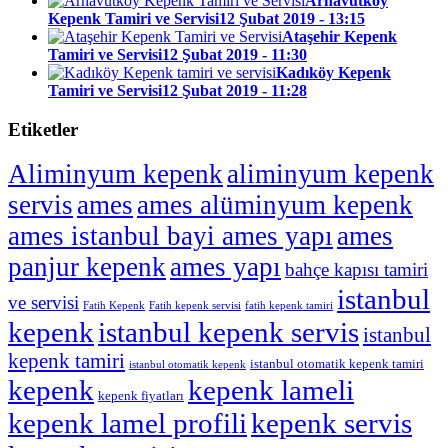
Arnavutköy
Kepenk Tamiri ve Servisi
12 Şubat 2019 - 13:15
Ataşehir Kepenk
Tamiri ve Servisi
12 Şubat 2019 - 11:30
Kadıköy Kepenk
Tamiri ve Servisi
12 Şubat 2019 - 11:28
Etiketler
Aliminyum kepenk
aliminyum kepenk
servis
ames
ames alüminyum kepenk
ames istanbul bayi ames yapı
ames
panjur kepenk
ames yapı
bahçe kapısı tamiri
istanbul
ve servisi
Fatih Kepenk
Fatih kepenk servisi
fatih kepenk tamiri
kepenk
istanbul kepenk servis
istanbul
kepenk tamiri
istanbul otomatik kepenk tamiri
istanbul otomatik kepenk
kepenk
kepenk lameli
kepenk fiyatları
kepenk servis
kepenk lamel profili