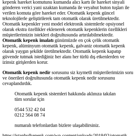
kepenk hareket komutunu kumanda alıcı kartı ile hareket sinyali
gönderen verici yani uzaktan kumanda ile veyahut buton tuşları ile
verilen komuta göre hareket eder. Otomatik kepenk güncel
teknolojilerle geliştirilerek tam otomatik olarak üretilmektedir.
Otomatik kepenkler yeni model elektronik sistemlerle opsiyonel
olarak ekstra özellikler eklenerek otomatik kepenklerin özellikleri
müşterilerimizin istekleri doğrultusunda artırılabilmektedir.
Otomatik kepenk imalatı
günümüzde en çok çelik otomatik
kepenk, alüminyum otomatik kepenk, galvaniz otomatik kepenk
olarak yaygın şekilde üretilmektedir. Otomatik kepenk kapatıp
güvende tutmak istediğiniz her alanı her türlü dış etkenlerden ve
izinsiz girişlerden korur.
Otomatik kepenk nedir
sorusunu siz kıymetli müşterilerimizin soru
ve önerileri doğrultusunda otomatik kepenk nedir sorusunu
cevaplandırdık.
Otomatik kepenk sistemleri hakkında aklınıza takılan
tüm sorular için
0544 532 42 04
0212 564 08 74
numaralı telefonlardan bizlere ulaşabilirsiniz.
https://istanbulkepenk.com/wp-content/uploads/2019/02/otomatik-