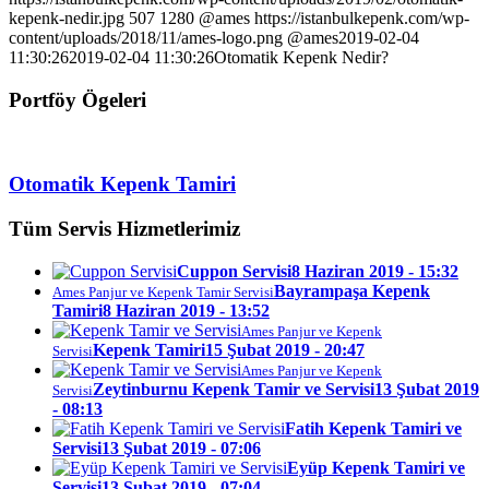
kepenk-nedir.jpg
507
1280
@ames
https://istanbulkepenk.com/wp-
content/uploads/2018/11/ames-logo.png
@ames
2019-02-04
11:30:26
2019-02-04 11:30:26
Otomatik Kepenk Nedir?
Portföy Ögeleri
Otomatik Kepenk Tamiri
Tüm Servis Hizmetlerimiz
Cuppon Servisi
8 Haziran 2019 - 15:32
Bayrampaşa Kepenk
Ames Panjur ve Kepenk Tamir Servisi
Tamiri
8 Haziran 2019 - 13:52
Ames Panjur ve Kepenk
Kepenk Tamiri
15 Şubat 2019 - 20:47
Servisi
Ames Panjur ve Kepenk
Zeytinburnu Kepenk Tamir ve Servisi
13 Şubat 2019
Servisi
- 08:13
Fatih Kepenk Tamiri ve
Servisi
13 Şubat 2019 - 07:06
Eyüp Kepenk Tamiri ve
Servisi
13 Şubat 2019 - 07:04