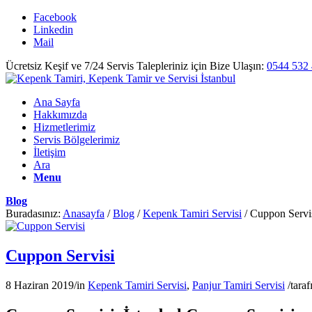
Facebook
Linkedin
Mail
Ücretsiz Keşif ve 7/24 Servis Talepleriniz için Bize Ulaşın:
0544 532 
Ana Sayfa
Hakkımızda
Hizmetlerimiz
Servis Bölgelerimiz
İletişim
Ara
Menu
Blog
Buradasınız:
Anasayfa
/
Blog
/
Kepenk Tamiri Servisi
/
Cuppon Servi
Cuppon Servisi
8 Haziran 2019
/
in
Kepenk Tamiri Servisi
,
Panjur Tamiri Servisi
/
tara