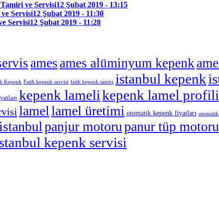
amiri ve Servisi
12 Şubat 2019 - 13:15
ve Servisi
12 Şubat 2019 - 11:30
e Servisi
12 Şubat 2019 - 11:28
ervis
ames
ames alüminyum kepenk
ame
istanbul kepenk
i
ih Kepenk
Fatih kepenk servisi
fatih kepenk tamiri
kepenk lameli
kepenk lamel profili
yatları
lamel
lamel üretimi
visi
otomatik kepenk fiyatları
otomatik
istanbul
panjur motoru
panur tüp motoru
stanbul kepenk servisi