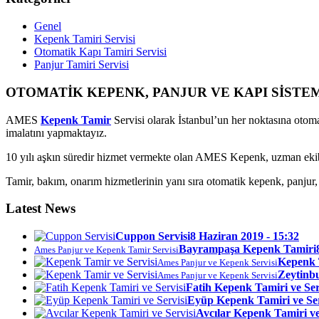
Genel
Kepenk Tamiri Servisi
Otomatik Kapı Tamiri Servisi
Panjur Tamiri Servisi
OTOMATİK KEPENK, PANJUR VE KAPI SİSTE
AMES
Kepenk Tamir
Servisi olarak İstanbul’un her noktasına otom
imalatını yapmaktayız.
10 yılı aşkın süredir hizmet vermekte olan AMES Kepenk, uzman ekibi
Tamir, bakım, onarım hizmetlerinin yanı sıra otomatik kepenk, panjur, g
Latest News
Cuppon Servisi
8 Haziran 2019 - 15:32
Bayrampaşa Kepenk Tamiri
Ames Panjur ve Kepenk Tamir Servisi
Kepenk 
Ames Panjur ve Kepenk Servisi
Zeytinb
Ames Panjur ve Kepenk Servisi
Fatih Kepenk Tamiri ve Ser
Eyüp Kepenk Tamiri ve Ser
Avcılar Kepenk Tamiri ve