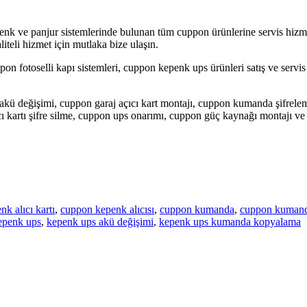
k ve panjur sistemlerinde bulunan tüm cuppon ürünlerine servis hizmet
iteli hizmet için mutlaka bize ulaşın.
ppon fotoselli kapı sistemleri, cuppon kepenk ups ürünleri satış ve se
kü değişimi, cuppon garaj açıcı kart montajı, cuppon kumanda şifrelem
ıcı kartı şifre silme, cuppon ups onarımı, cuppon güç kaynağı montajı ve 
k alıcı kartı
,
cuppon kepenk alıcısı
,
cuppon kumanda
,
cuppon kumand
epenk ups
,
kepenk ups akü değişimi
,
kepenk ups kumanda kopyalama