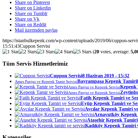
Share on Pinterest
Share on Linkedin
Share on Tumblr
Share on Vk
Share on Reddit
Mail üzerinden paylaş
https://istanbulkepenk.com/wp-content/uploads/2019/06/cuppon-servis
15:51:43
Cuppon Servisi
(
20
votes, average:
5,0
Tüm Servis Hizmetlerimiz
Cuppon Servisi
8 Haziran 2019 - 15:32
Bayrampaşa Kepenk Tamiri
Ames Panjur ve Kepenk Tamir Servisi
Kepenk 
Ames Panjur ve Kepenk Servisi
Zeytinb
Ames Panjur ve Kepenk Servisi
Fatih Kepenk Tamiri ve Ser
Eyüp Kepenk Tamiri ve Ser
Avcılar Kepenk Tamiri ve
Arnavutköy Kepenk T
Ataşehir Kepenk Tamiri 
Kadıköy Kepenk Tamiri v
Kategoriler