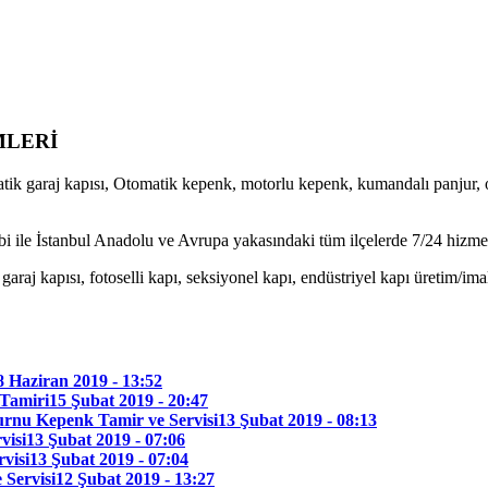
MLERİ
atik garaj kapısı, Otomatik kepenk, motorlu kepenk, kumandalı panjur, ot
 ile İstanbul Anadolu ve Avrupa yakasındaki tüm ilçelerde 7/24 hizmet
araj kapısı, fotoselli kapı, seksiyonel kapı, endüstriyel kapı üretim/ima
8 Haziran 2019 - 13:52
Tamiri
15 Şubat 2019 - 20:47
urnu Kepenk Tamir ve Servisi
13 Şubat 2019 - 08:13
visi
13 Şubat 2019 - 07:06
visi
13 Şubat 2019 - 07:04
 Servisi
12 Şubat 2019 - 13:27