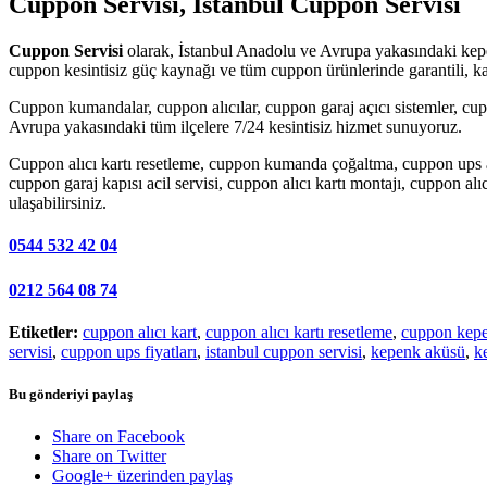
Cuppon Servisi, İstanbul Cuppon Servisi
Cuppon Servisi
olarak, İstanbul Anadolu ve Avrupa yakasındaki kepen
cuppon kesintisiz güç kaynağı ve tüm cuppon ürünlerinde garantili, kal
Cuppon kumandalar, cuppon alıcılar, cuppon garaj açıcı sistemler, cu
Avrupa yakasındaki tüm ilçelere 7/24 kesintisiz hizmet sunuyoruz.
Cuppon alıcı kartı resetleme, cuppon kumanda çoğaltma, cuppon ups a
cuppon garaj kapısı acil servisi, cuppon alıcı kartı montajı, cuppon al
ulaşabilirsiniz.
0544 532 42 04
0212 564 08 74
Etiketler:
cuppon alıcı kart
,
cuppon alıcı kartı resetleme
,
cuppon kepen
servisi
,
cuppon ups fiyatları
,
istanbul cuppon servisi
,
kepenk aküsü
,
k
Bu gönderiyi paylaş
Share on Facebook
Share on Twitter
Google+ üzerinden paylaş