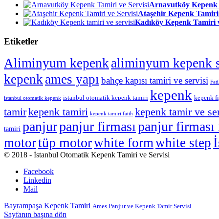
Arnavutköy Kepenk T
Ataşehir Kepenk Tamiri 
Kadıköy Kepenk Tamiri v
Etiketler
Aliminyum kepenk
aliminyum kepenk s
kepenk
ames yapı
bahçe kapısı tamiri ve servisi
Fat
kepenk
istanbul otomatik kepenk tamiri
kepenk fi
istanbul otomatik kepenk
kepenk tamiri
tamir
kepenk tamir ve ser
kepenk tamiri fatih
panjur
panjur firması
panjur firması 
tamiri
İ
tüp motor
motor
white form
white step
© 2018 - İstanbul Otomatik Kepenk Tamiri ve Servisi
Facebook
Linkedin
Mail
Bayrampaşa Kepenk Tamiri
Ames Panjur ve Kepenk Tamir Servisi
Sayfanın başına dön