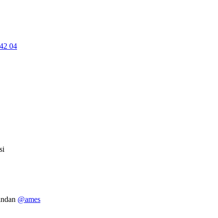
42 04
si
fından
@ames