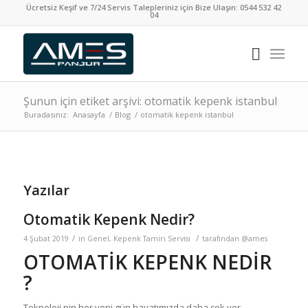
Ücretsiz Keşif ve 7/24 Servis Talepleriniz için Bize Ulaşın:
0544 532 42
04
Şunun için etiket arşivi: otomatik kepenk istanbul
Buradasınız:
Anasayfa
/
Blog
/
otomatik kepenk istanbul
Yazılar
Otomatik Kepenk Nedir?
/
/
4 Şubat 2019
in
Genel
,
Kepenk Tamiri Servisi
tarafından
@ames
OTOMATİK KEPENK NEDİR
?
Teknoloji nin her yeni gün hayatımızda daha çok yer