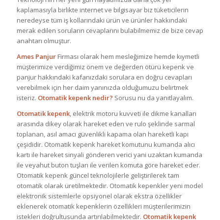
kaplamasıyla birlikte internet ve bilgisayar biz tüketicilerin
neredeyse tüm iş kollarındaki ürün ve ürünler hakkındaki
merak edilen soruların cevaplarını bulabilmemiz de bize cevap
anahtarı olmuştur.
Ames Panjur
Firması olarak hem mesleğimize hemde kıymetli
müşterimize verdiğimiz önem ve değerden ötürü kepenk ve
panjur hakkındaki kafanızdaki sorulara en doğru cevapları
verebilmek için her daim yanınızda olduğumuzu belirtmek
isteriz.
Otomatik kepenk nedir?
Sorusu nu da yanıtlayalım.
Otomatik kepenk
, elektrik motoru kuvveti ile dikme kanalları
arasında dikey olarak hareket eden ve rulo şeklinde sarmal
toplanan, asıl amacı güvenlikli kapama olan hareketli kapı
çeşididir. Otomatik kepenk hareket komutunu kumanda alıcı
kartı ile hareket sinyali gönderen verici yani uzaktan kumanda
ile veyahut buton tuşları ile verilen komuta göre hareket eder.
Otomatik kepenk güncel teknolojilerle geliştirilerek tam
otomatik olarak üretilmektedir. Otomatik kepenkler yeni model
elektronik sistemlerle opsiyonel olarak ekstra özellikler
eklenerek otomatik kepenklerin özellikleri müşterilerimizin
istekleri doğrultusunda artırılabilmektedir.
Otomatik kepenk