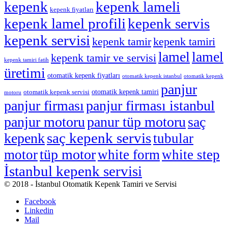
kepenk
kepenk lameli
kepenk fiyatları
kepenk servis
kepenk lamel profili
kepenk servisi
kepenk tamiri
kepenk tamir
lamel
lamel
kepenk tamir ve servisi
kepenk tamiri fatih
üretimi
otomatik kepenk fiyatları
otomatik kepenk istanbul
otomatik kepenk
panjur
otomatik kepenk tamiri
otomatik kepenk servisi
motoru
panjur firması
panjur firması istanbul
panjur motoru
panur tüp motoru
saç
kepenk
saç kepenk servis
tubular
tüp motor
motor
white form
white step
İstanbul kepenk servisi
© 2018 - İstanbul Otomatik Kepenk Tamiri ve Servisi
Facebook
Linkedin
Mail