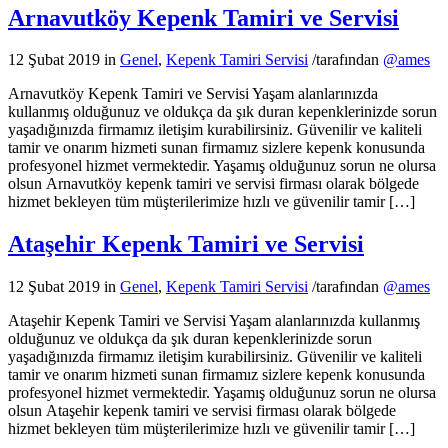
Arnavutköy Kepenk Tamiri ve Servisi
12 Şubat 2019
in
Genel
,
Kepenk Tamiri Servisi
/
tarafından
@ames
Arnavutköy Kepenk Tamiri ve Servisi Yaşam alanlarınızda
kullanmış olduğunuz ve oldukça da şık duran kepenklerinizde sorun
yaşadığınızda firmamız iletişim kurabilirsiniz. Güvenilir ve kaliteli
tamir ve onarım hizmeti sunan firmamız sizlere kepenk konusunda
profesyonel hizmet vermektedir. Yaşamış olduğunuz sorun ne olursa
olsun Arnavutköy kepenk tamiri ve servisi firması olarak bölgede
hizmet bekleyen tüm müşterilerimize hızlı ve güvenilir tamir […]
Ataşehir Kepenk Tamiri ve Servisi
12 Şubat 2019
in
Genel
,
Kepenk Tamiri Servisi
/
tarafından
@ames
Ataşehir Kepenk Tamiri ve Servisi Yaşam alanlarınızda kullanmış
olduğunuz ve oldukça da şık duran kepenklerinizde sorun
yaşadığınızda firmamız iletişim kurabilirsiniz. Güvenilir ve kaliteli
tamir ve onarım hizmeti sunan firmamız sizlere kepenk konusunda
profesyonel hizmet vermektedir. Yaşamış olduğunuz sorun ne olursa
olsun Ataşehir kepenk tamiri ve servisi firması olarak bölgede
hizmet bekleyen tüm müşterilerimize hızlı ve güvenilir tamir […]