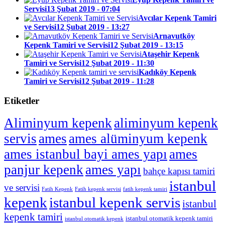
Servisi
13 Şubat 2019 - 07:04
Avcılar Kepenk Tamiri
ve Servisi
12 Şubat 2019 - 13:27
Arnavutköy
Kepenk Tamiri ve Servisi
12 Şubat 2019 - 13:15
Ataşehir Kepenk
Tamiri ve Servisi
12 Şubat 2019 - 11:30
Kadıköy Kepenk
Tamiri ve Servisi
12 Şubat 2019 - 11:28
Etiketler
Aliminyum kepenk
aliminyum kepenk
servis
ames
ames alüminyum kepenk
ames istanbul bayi ames yapı
ames
panjur kepenk
ames yapı
bahçe kapısı tamiri
istanbul
ve servisi
Fatih Kepenk
Fatih kepenk servisi
fatih kepenk tamiri
kepenk
istanbul kepenk servis
istanbul
kepenk tamiri
istanbul otomatik kepenk tamiri
istanbul otomatik kepenk