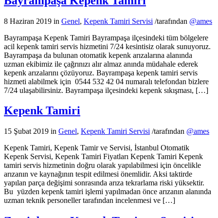
Bayrampaşa Kepenk Tamiri
8 Haziran 2019
in
Genel
,
Kepenk Tamiri Servisi
/
tarafından
@ames
Bayrampaşa Kepenk Tamiri Bayrampaşa ilçesindeki tüm bölgelere
acil kepenk tamiri servis hizmetini 7/24 kesintisiz olarak sunuyoruz.
Bayrampaşa da bulunan otomatik kepenk arızalarına alanında
uzman ekibimiz ile çağrınızı alır almaz anında müdahale ederek
kepenk arızalarını çözüyoruz. Bayrampaşa kepenk tamiri servis
hizmeti alabilmek için 0544 532 42 04 numaralı telefondan bizlere
7/24 ulaşabilirsiniz. Bayrampaşa ilçesindeki kepenk sıkışması, […]
Kepenk Tamiri
15 Şubat 2019
in
Genel
,
Kepenk Tamiri Servisi
/
tarafından
@ames
Kepenk Tamiri, Kepenk Tamir ve Servisi, İstanbul Otomatik
Kepenk Servisi, Kepenk Tamiri Fiyatları Kepenk Tamiri Kepenk
tamiri servis hizmetinin doğru olarak yapılabilmesi için öncelikle
arızanın ve kaynağının tespit edilmesi önemlidir. Aksi taktirde
yapılan parça değişimi sonrasında arıza tekrarlama riski yüksektir.
Bu yüzden kepenk tamiri işlemi yapılmadan önce arızanın alanında
uzman teknik personeller tarafından incelenmesi ve […]