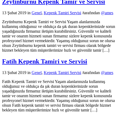
Zeytinburnu Kepenk Tamir ve Servisi
13 Şubat 2019
in
Genel
,
Kepenk Tamiri Servisi
/
tarafından
@ames
Zeytinburnu Kepenk Tamiri ve Servisi Yaşam alanlarınızda
kullanmış olduğunuz ve oldukça da şık duran kepenklerinizde sorun
yaşadığınızda firmamız iletişim kurabilirsiniz. Güvenilir ve kaliteli
tamir ve onarım hizmeti sunan firmamız sizlere kepenk konusunda
profesyonel hizmet vermektedir. Yaşamış olduğunuz sorun ne olursa
olsun Zeytinburnu kepenk tamiri ve servisi firması olarak bölgede
hizmet bekleyen tüm müşterilerimize hızlı ve güvenilir tamir […]
Fatih Kepenk Tamiri ve Servisi
13 Şubat 2019
in
Genel
,
Kepenk Tamiri Servisi
/
tarafından
@ames
Fatih Kepenk Tamiri ve Servisi Yaşam alanlarınızda kullanmış
olduğunuz ve oldukça da şık duran kepenklerinizde sorun
yaşadığınızda firmamız iletişim kurabilirsiniz. Güvenilir ve kaliteli
tamir ve onarım hizmeti sunan firmamız sizlere kepenk konusunda
profesyonel hizmet vermektedir. Yaşamış olduğunuz sorun ne olursa
olsun Fatih kepenk tamiri ve servisi firması olarak bölgede hizmet
bekleyen tüm müşterilerimize hızlı ve güvenilir tamir […]