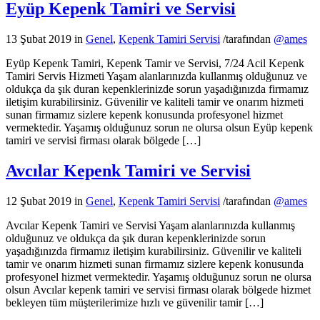
Eyüp Kepenk Tamiri ve Servisi
13 Şubat 2019
in
Genel
,
Kepenk Tamiri Servisi
/
tarafından
@ames
Eyüp Kepenk Tamiri, Kepenk Tamir ve Servisi, 7/24 Acil Kepenk
Tamiri Servis Hizmeti Yaşam alanlarınızda kullanmış olduğunuz ve
oldukça da şık duran kepenklerinizde sorun yaşadığınızda firmamız
iletişim kurabilirsiniz. Güvenilir ve kaliteli tamir ve onarım hizmeti
sunan firmamız sizlere kepenk konusunda profesyonel hizmet
vermektedir. Yaşamış olduğunuz sorun ne olursa olsun Eyüp kepenk
tamiri ve servisi firması olarak bölgede […]
Avcılar Kepenk Tamiri ve Servisi
12 Şubat 2019
in
Genel
,
Kepenk Tamiri Servisi
/
tarafından
@ames
Avcılar Kepenk Tamiri ve Servisi Yaşam alanlarınızda kullanmış
olduğunuz ve oldukça da şık duran kepenklerinizde sorun
yaşadığınızda firmamız iletişim kurabilirsiniz. Güvenilir ve kaliteli
tamir ve onarım hizmeti sunan firmamız sizlere kepenk konusunda
profesyonel hizmet vermektedir. Yaşamış olduğunuz sorun ne olursa
olsun Avcılar kepenk tamiri ve servisi firması olarak bölgede hizmet
bekleyen tüm müşterilerimize hızlı ve güvenilir tamir […]