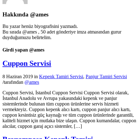
Hakkında
@ames
Bu yazar henüz biyografisini yazmadı.
Bu sırada
@ames
, 50 adet gönderiye imza atmasından gurur
duyduğumuzu belirtelim.
Girdi yapan @ames
Cuppon Servisi
8 Haziran 2019
in
Kepenk Tamiri Servisi
,
Panjur Tamiri Servisi
/
tarafından
@ames
Cuppon Servisi, İstanbul Cuppon Servisi Cuppon Servisi olarak,
İstanbul Anadolu ve Avrupa yakasındaki kepenk ve panjur
sistemlerinde bulunan tüm cuppon ürünlerine servis hizmeti
vermekteyiz. Cuppon kepenk alıcı kartı, cuppon panjur alıcı kartı,
cuppon kesintisiz güç kaynağı ve tüm cuppon ürünlerinde garantili,
kaliteli hizmet için mutlaka bize ulaşın. Cuppon kumandalar, cuppon
alıcılar, cuppon garaj açıcı sistemler, […]