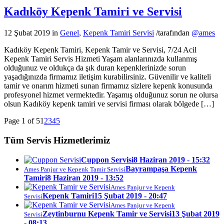
Kadıköy Kepenk Tamiri ve Servisi
12 Şubat 2019
in
Genel
,
Kepenk Tamiri Servisi
/
tarafından
@ames
Kadıköy Kepenk Tamiri, Kepenk Tamir ve Servisi, 7/24 Acil
Kepenk Tamiri Servis Hizmeti Yaşam alanlarınızda kullanmış
olduğunuz ve oldukça da şık duran kepenklerinizde sorun
yaşadığınızda firmamız iletişim kurabilirsiniz. Güvenilir ve kaliteli
tamir ve onarım hizmeti sunan firmamız sizlere kepenk konusunda
profesyonel hizmet vermektedir. Yaşamış olduğunuz sorun ne olursa
olsun Kadıköy kepenk tamiri ve servisi firması olarak bölgede […]
Page 1 of 5
1
2
3
4
5
Tüm Servis Hizmetlerimiz
Cuppon Servisi
8 Haziran 2019 - 15:32
Bayrampaşa Kepenk
Ames Panjur ve Kepenk Tamir Servisi
Tamiri
8 Haziran 2019 - 13:52
Ames Panjur ve Kepenk
Kepenk Tamiri
15 Şubat 2019 - 20:47
Servisi
Ames Panjur ve Kepenk
Zeytinburnu Kepenk Tamir ve Servisi
13 Şubat 2019
Servisi
- 08:13