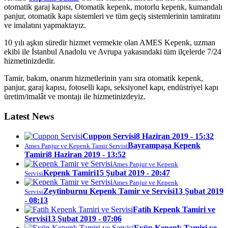
otomatik garaj kapısı, Otomatik kepenk, motorlu kepenk, kumandalı
panjur, otomatik kapı sistemleri ve tüm geçiş sistemlerinin tamiratını
ve imalatını yapmaktayız.
10 yılı aşkın süredir hizmet vermekte olan AMES Kepenk, uzman
ekibi ile İstanbul Anadolu ve Avrupa yakasındaki tüm ilçelerde 7/24
hizmetinizdedir.
Tamir, bakım, onarım hizmetlerinin yanı sıra otomatik kepenk,
panjur, garaj kapısı, fotoselli kapı, seksiyonel kapı, endüstriyel kapı
üretim/imalât ve montajı ile hizmetinizdeyiz.
Latest News
Cuppon Servisi
8 Haziran 2019 - 15:32
Bayrampaşa Kepenk
Ames Panjur ve Kepenk Tamir Servisi
Tamiri
8 Haziran 2019 - 13:52
Ames Panjur ve Kepenk
Kepenk Tamiri
15 Şubat 2019 - 20:47
Servisi
Ames Panjur ve Kepenk
Zeytinburnu Kepenk Tamir ve Servisi
13 Şubat 2019
Servisi
- 08:13
Fatih Kepenk Tamiri ve
Servisi
13 Şubat 2019 - 07:06
Eyüp Kepenk Tamiri ve