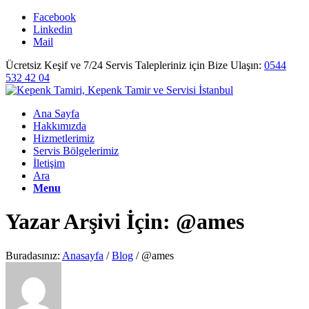
Facebook
Linkedin
Mail
Ücretsiz Keşif ve 7/24 Servis Talepleriniz için Bize Ulaşın:
0544
532 42 04
Ana Sayfa
Hakkımızda
Hizmetlerimiz
Servis Bölgelerimiz
İletişim
Ara
Menu
Yazar Arşivi İçin: @ames
Buradasınız:
Anasayfa
/
Blog
/
@ames