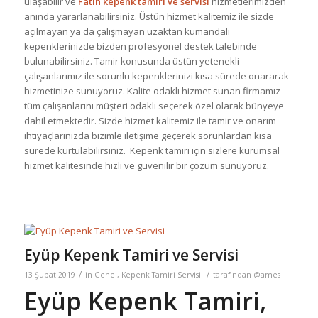
ulaşabilir ve
Fatih kepenk tamiri ve servisi
hizmetlerimizden
anında yararlanabilirsiniz. Üstün hizmet kalitemiz ile sizde
açılmayan ya da çalışmayan uzaktan kumandalı
kepenklerinizde bizden profesyonel destek talebinde
bulunabilirsiniz. Tamir konusunda üstün yetenekli
çalışanlarımız ile sorunlu kepenklerinizi kısa sürede onararak
hizmetinize sunuyoruz. Kalite odaklı hizmet sunan firmamız
tüm çalışanlarını müşteri odaklı seçerek özel olarak bünyeye
dahil etmektedir. Sizde hizmet kalitemiz ile tamir ve onarım
ihtiyaçlarınızda bizimle iletişime geçerek sorunlardan kısa
sürede kurtulabilirsiniz. Kepenk tamiri için sizlere kurumsal
hizmet kalitesinde hızlı ve güvenilir bir çözüm sunuyoruz.
Eyüp Kepenk Tamiri ve Servisi
/
/
13 Şubat 2019
in
Genel
,
Kepenk Tamiri Servisi
tarafından
@ames
Eyüp Kepenk Tamiri,