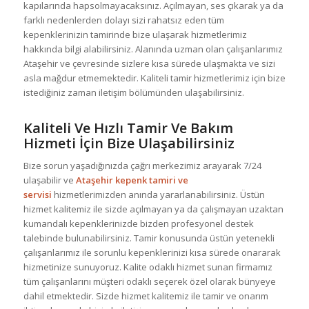
kapılarında hapsolmayacaksınız. Açılmayan, ses çıkarak ya da
farklı nedenlerden dolayı sizi rahatsız eden tüm
kepenklerinizin tamirinde bize ulaşarak hizmetlerimiz
hakkında bilgi alabilirsiniz. Alanında uzman olan çalışanlarımız
Ataşehir ve çevresinde sizlere kısa sürede ulaşmakta ve sizi
asla mağdur etmemektedir. Kaliteli tamir hizmetlerimiz için bize
istediğiniz zaman iletişim bölümünden ulaşabilirsiniz.
Kaliteli Ve Hızlı Tamir Ve Bakım
Hizmeti İçin Bize Ulaşabilirsiniz
Bize sorun yaşadığınızda çağrı merkezimiz arayarak 7/24
ulaşabilir ve
Ataşehir kepenk tamiri ve
servisi
hizmetlerimizden anında yararlanabilirsiniz. Üstün
hizmet kalitemiz ile sizde açılmayan ya da çalışmayan uzaktan
kumandalı kepenklerinizde bizden profesyonel destek
talebinde bulunabilirsiniz. Tamir konusunda üstün yetenekli
çalışanlarımız ile sorunlu kepenklerinizi kısa sürede onararak
hizmetinize sunuyoruz. Kalite odaklı hizmet sunan firmamız
tüm çalışanlarını müşteri odaklı seçerek özel olarak bünyeye
dahil etmektedir. Sizde hizmet kalitemiz ile tamir ve onarım