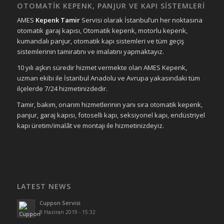
OTOMATİK KEPENK, PANJUR VE KAPI SİSTEMLERİ
AMES
Kepenk Tamir
Servisi olarak İstanbul’un her noktasına
otomatik garaj kapısı, Otomatik kepenk, motorlu kepenk,
kumandalı panjur, otomatik kapı sistemleri ve tüm geçiş
sistemlerinin tamiratını ve imalatını yapmaktayız.
10 yılı aşkın süredir hizmet vermekte olan AMES Kepenk,
uzman ekibi ile İstanbul Anadolu ve Avrupa yakasındaki tüm
ilçelerde 7/24 hizmetinizdedir.
Tamir, bakım, onarım hizmetlerinin yanı sıra otomatik kepenk,
panjur, garaj kapısı, fotoselli kapı, seksiyonel kapı, endüstriyel
kapı üretim/imalât ve montajı ile hizmetinizdeyiz.
LATEST NEWS
Cuppon Servisi
8 Haziran 2019 - 15:32