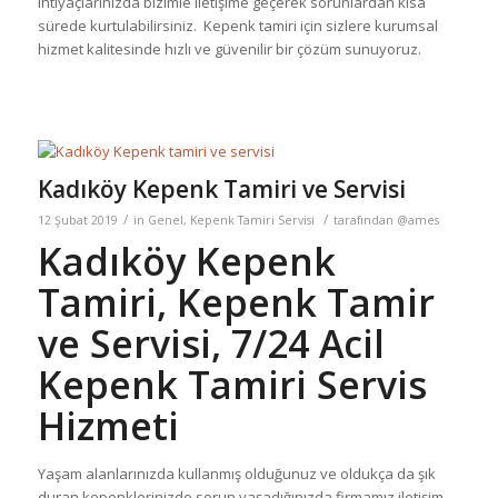
ihtiyaçlarınızda bizimle iletişime geçerek sorunlardan kısa
sürede kurtulabilirsiniz. Kepenk tamiri için sizlere kurumsal
hizmet kalitesinde hızlı ve güvenilir bir çözüm sunuyoruz.
Kadıköy Kepenk Tamiri ve Servisi
/
/
12 Şubat 2019
in
Genel
,
Kepenk Tamiri Servisi
tarafından
@ames
Kadıköy Kepenk
Tamiri, Kepenk Tamir
ve Servisi, 7/24 Acil
Kepenk Tamiri Servis
Hizmeti
Yaşam alanlarınızda kullanmış olduğunuz ve oldukça da şık
duran kepenklerinizde sorun yaşadığınızda firmamız iletişim