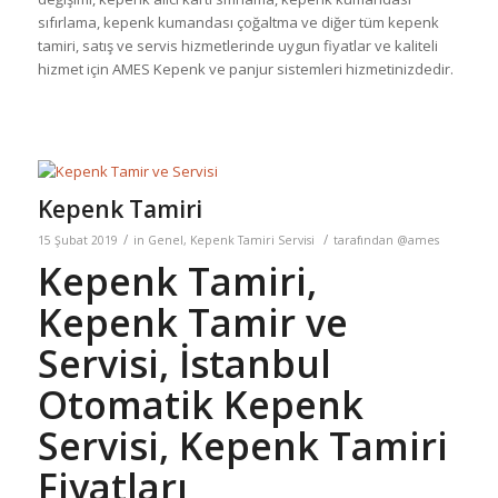
sıfırlama, kepenk kumandası çoğaltma ve diğer tüm kepenk
tamiri, satış ve servis hizmetlerinde uygun fiyatlar ve kaliteli
hizmet için AMES Kepenk ve panjur sistemleri hizmetinizdedir.
Kepenk Tamiri
/
/
15 Şubat 2019
in
Genel
,
Kepenk Tamiri Servisi
tarafından
@ames
Kepenk Tamiri,
Kepenk Tamir ve
Servisi, İstanbul
Otomatik Kepenk
Servisi, Kepenk Tamiri
Fiyatları