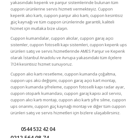
yakasındaki kepenk ve panjur sistemlerinde bulunan tüm
cuppon ürünlerine servis hizmeti vermekteyiz. Cuppon
kepenk alıcı kartı, cuppon panjur alıcı kartı, cuppon kesintisiz
güç kaynağı ve tüm cuppon ürünlerinde garantili, kaliteli
hizmet için mutlaka bize ulaşın.
Cuppon kumandalar, cuppon alıcılar, cuppon garaj açıcı
sistemler, cuppon fotoselli kapı sistemleri, cuppon kepenk ups
ürünleri satış ve servis hizmetlerinde AMES Panjur ve Kepenk
olarak İstanbul Anadolu ve Avrupa yakasındaki tüm ilçelere
7/24 kesintisiz hizmet sunuyoruz.
Cuppon alıcı kartı resetleme, cuppon kumanda çoğaltma,
cuppon ups akü değişimi, cuppon garaj açıcı kart montajı,
cuppon kumanda şifreleme, cuppon fotoselli kapı radar ayar,
cuppon otopark kumandası, cuppon garaj kapısı acil servisi,
cuppon alıcı kartı montajı, cuppon alıcı kartı şifre silme, cuppon
ups onarımı, cuppon güç kaynağı montajı ve diğer tüm cuppon
ürünleri satış ve servis hizmetleri için bizlere ulaşabilirsiniz.
0544 532 42 04
0212 564 08 74