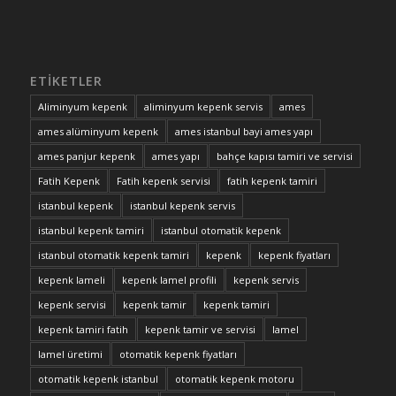
ETIKETLER
Aliminyum kepenk
aliminyum kepenk servis
ames
ames alüminyum kepenk
ames istanbul bayi ames yapı
ames panjur kepenk
ames yapı
bahçe kapısı tamiri ve servisi
Fatih Kepenk
Fatih kepenk servisi
fatih kepenk tamiri
istanbul kepenk
istanbul kepenk servis
istanbul kepenk tamiri
istanbul otomatik kepenk
istanbul otomatik kepenk tamiri
kepenk
kepenk fiyatları
kepenk lameli
kepenk lamel profili
kepenk servis
kepenk servisi
kepenk tamir
kepenk tamiri
kepenk tamiri fatih
kepenk tamir ve servisi
lamel
lamel üretimi
otomatik kepenk fiyatları
otomatik kepenk istanbul
otomatik kepenk motoru