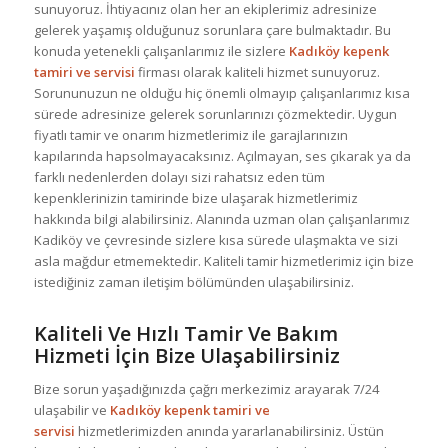
sunuyoruz. İhtiyacınız olan her an ekiplerimiz adresinize
gelerek yaşamış olduğunuz sorunlara çare bulmaktadır. Bu
konuda yetenekli çalışanlarımız ile sizlere
Kadıköy kepenk
tamiri ve servisi
firması olarak kaliteli hizmet sunuyoruz.
Sorununuzun ne olduğu hiç önemli olmayıp çalışanlarımız kısa
sürede adresinize gelerek sorunlarınızı çözmektedir. Uygun
fiyatlı tamir ve onarım hizmetlerimiz ile garajlarınızın
kapılarında hapsolmayacaksınız. Açılmayan, ses çıkarak ya da
farklı nedenlerden dolayı sizi rahatsız eden tüm
kepenklerinizin tamirinde bize ulaşarak hizmetlerimiz
hakkında bilgi alabilirsiniz. Alanında uzman olan çalışanlarımız
Kadiköy ve çevresinde sizlere kısa sürede ulaşmakta ve sizi
asla mağdur etmemektedir. Kaliteli tamir hizmetlerimiz için bize
istediğiniz zaman iletişim bölümünden ulaşabilirsiniz.
Kaliteli Ve Hızlı Tamir Ve Bakım
Hizmeti İçin Bize Ulaşabilirsiniz
Bize sorun yaşadığınızda çağrı merkezimiz arayarak 7/24
ulaşabilir ve
Kadıköy kepenk tamiri ve
servisi
hizmetlerimizden anında yararlanabilirsiniz. Üstün