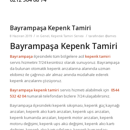
Bayrampaşa Kepenk Tamiri
/
/
8 Haziran 2019
in
Genel
,
Kepenk Tamiri Servisi
tarafından
@ames
Bayrampaşa Kepenk Tamiri
Bayrampaşa
ilçesindeki tüm bölgelere acil
kepenk tamiri
servis hizmetini 7/24 kesintisiz olarak sunuyoruz. Bayrampaşa
da bulunan otomatik kepenk arızalarına alanında uzman
ekibimiz ile çağrınızı alır almaz anında müdahale ederek
kepenk arızalarını çözüyoruz.
Bayrampaşa kepenk tamiri
servis hizmeti alabilmek için
0544
532 42 04
numaralı telefondan bizlere 7/24 ulaşabilirsiniz.
Bayrampaşa ilçesindeki kepenk sıkışması, kepenk güç kaynağı
arızaları, kepenk alıcı kartı arızaları, kepenk ups arızaları,
kepenk kumanda arızaları, kepenk motor arızaları, kepenk
motoru değişimi, kepenk ups akü değişimi, kepenk alıcı kartı
değişimi, kepenk alıcı kartı sıfırlama, kepenk kumandası