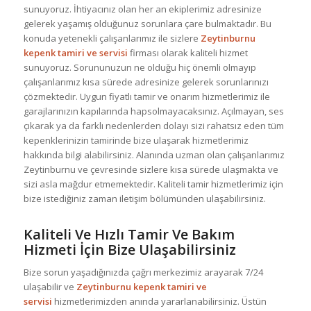
sunuyoruz. İhtiyacınız olan her an ekiplerimiz adresinize
gelerek yaşamış olduğunuz sorunlara çare bulmaktadır. Bu
konuda yetenekli çalışanlarımız ile sizlere
Zeytinburnu
kepenk tamiri ve servisi
firması olarak kaliteli hizmet
sunuyoruz. Sorununuzun ne olduğu hiç önemli olmayıp
çalışanlarımız kısa sürede adresinize gelerek sorunlarınızı
çözmektedir. Uygun fiyatlı tamir ve onarım hizmetlerimiz ile
garajlarınızın kapılarında hapsolmayacaksınız. Açılmayan, ses
çıkarak ya da farklı nedenlerden dolayı sizi rahatsız eden tüm
kepenklerinizin tamirinde bize ulaşarak hizmetlerimiz
hakkında bilgi alabilirsiniz. Alanında uzman olan çalışanlarımız
Zeytinburnu ve çevresinde sizlere kısa sürede ulaşmakta ve
sizi asla mağdur etmemektedir. Kaliteli tamir hizmetlerimiz için
bize istediğiniz zaman iletişim bölümünden ulaşabilirsiniz.
Kaliteli Ve Hızlı Tamir Ve Bakım
Hizmeti İçin Bize Ulaşabilirsiniz
Bize sorun yaşadığınızda çağrı merkezimiz arayarak 7/24
ulaşabilir ve
Zeytinburnu kepenk tamiri ve
servisi
hizmetlerimizden anında yararlanabilirsiniz. Üstün