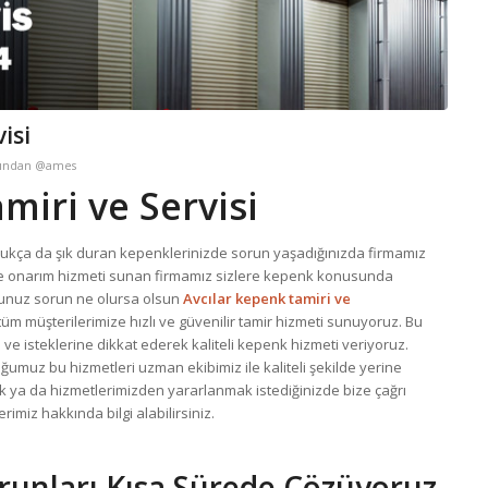
isi
fından
@ames
miri ve Servisi
ukça da şık duran kepenklerinizde sorun yaşadığınızda firmamız
mir ve onarım hizmeti sunan firmamız sizlere kepenk konusunda
unuz sorun ne olursa olsun
Avcılar kepenk tamiri ve
üm müşterilerimize hızlı ve güvenilir tamir hizmeti sunuyoruz. Bu
 ve isteklerine dikkat ederek kaliteli kepenk hizmeti veriyoruz.
ğumuz bu hizmetleri uzman ekibimiz ile kaliteli şekilde yerine
ak ya da hizmetlerimizden yararlanmak istediğinizde bize çağrı
miz hakkında bilgi alabilirsiniz.
runları Kısa Sürede Çözüyoruz