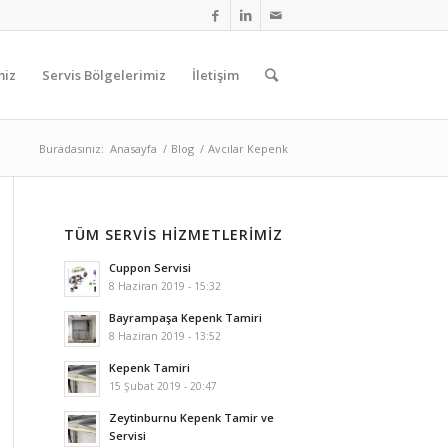
miz
Servis Bölgelerimiz
İletişim
Buradasınız:
Anasayfa
/
Blog
/
Avcılar Kepenk
TÜM SERVIS HIZMETLERIMIZ
Cuppon Servisi
8 Haziran 2019 - 15:32
Bayrampaşa Kepenk Tamiri
8 Haziran 2019 - 13:52
Kepenk Tamiri
15 Şubat 2019 - 20:47
Zeytinburnu Kepenk Tamir ve
Servisi