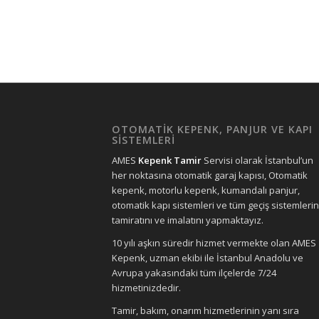
OTOMATİK KEPENK, PANJUR VE KAPI
SİSTEMLERİ
AMES
Kepenk Tamir
Servisi olarak İstanbul’un
her noktasına otomatik garaj kapısı, Otomatik
kepenk, motorlu kepenk, kumandalı panjur,
otomatik kapı sistemleri ve tüm geçiş sistemlerin
tamiratını ve imalatını yapmaktayız.
10 yılı aşkın süredir hizmet vermekte olan AMES
Kepenk, uzman ekibi ile İstanbul Anadolu ve
Avrupa yakasındaki tüm ilçelerde 7/24
hizmetinizdedir.
Tamir, bakım, onarım hizmetlerinin yanı sıra