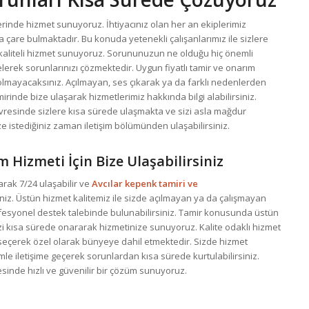
zerinde hizmet sunuyoruz. İhtiyacınız olan her an ekiplerimiz
çare bulmaktadır. Bu konuda yetenekli çalışanlarımız ile sizlere
 kaliteli hizmet sunuyoruz. Sorununuzun ne olduğu hiç önemli
lerek sorunlarınızı çözmektedir. Uygun fiyatlı tamir ve onarım
solmayacaksınız. Açılmayan, ses çıkarak ya da farklı nedenlerden
irinde bize ulaşarak hizmetlerimiz hakkında bilgi alabilirsiniz.
vresinde sizlere kısa sürede ulaşmakta ve sizi asla mağdur
ize istediğiniz zaman iletişim bölümünden ulaşabilirsiniz.
m Hizmeti İçin Bize Ulaşabilirsiniz
rak 7/24 ulaşabilir ve
Avcılar kepenk tamiri ve
niz. Üstün hizmet kalitemiz ile sizde açılmayan ya da çalışmayan
esyonel destek talebinde bulunabilirsiniz. Tamir konusunda üstün
izi kısa sürede onararak hizmetinize sunuyoruz. Kalite odaklı hizmet
 seçerek özel olarak bünyeye dahil etmektedir. Sizde hizmet
imle iletişime geçerek sorunlardan kısa sürede kurtulabilirsiniz.
esinde hızlı ve güvenilir bir çözüm sunuyoruz.