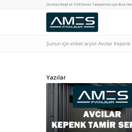
Ücretsiz Keşif ve 7/24 Servis Talepleriniz için Bize Ula
Şunun için etiket arşivi: Avcılar Kepenk
Yazılar