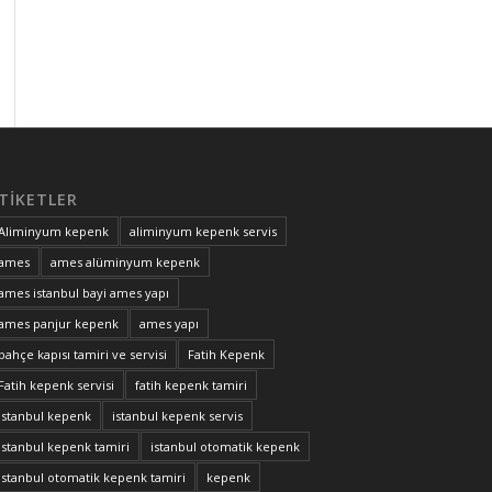
TIKETLER
Aliminyum kepenk
aliminyum kepenk servis
ames
ames alüminyum kepenk
ames istanbul bayi ames yapı
ames panjur kepenk
ames yapı
bahçe kapısı tamiri ve servisi
Fatih Kepenk
Fatih kepenk servisi
fatih kepenk tamiri
istanbul kepenk
istanbul kepenk servis
istanbul kepenk tamiri
istanbul otomatik kepenk
istanbul otomatik kepenk tamiri
kepenk