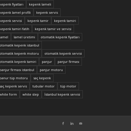
kepenk fiyatları
kepenk lameli
kepenk lamel profili
kepenk servis
kepenk servisi
kepenk tamir
kepenk tamiri
kepenk tamiri fatih
kepenk tamir ve servisi
lamel
lamel üretimi
otomatik kepenk fiyatları
otomatik kepenk istanbul
otomatik kepenk motoru
otomatik kepenk servisi
otomatik kepenk tamiri
panjur
panjur firması
panjur firması istanbul
panjur motoru
panur tüp motoru
saç kepenk
saç kepenk servis
tubular motor
tüp motor
white form
white step
İstanbul kepenk servisi