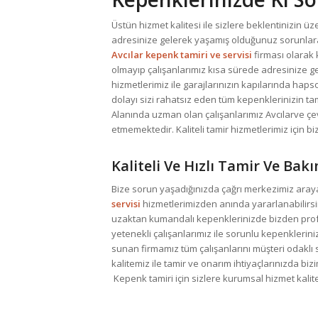
Üstün hizmet kalitesi ile sizlere beklentinizin ü
adresinize gelerek yaşamış olduğunuz sorunlara 
Avcılar kepenk tamiri ve servisi
firması olarak
olmayıp çalışanlarımız kısa sürede adresinize ge
hizmetlerimiz ile garajlarınızın kapılarında hap
dolayı sizi rahatsız eden tüm kepenklerinizin tam
Alanında uzman olan çalışanlarımız Avcılarve çe
etmemektedir. Kaliteli tamir hizmetlerimiz için b
Kaliteli Ve Hızlı Tamir Ve Bakı
Bize sorun yaşadığınızda çağrı merkezimiz araya
servisi
hizmetlerimizden anında yararlanabilirsi
uzaktan kumandalı kepenklerinizde bizden prof
yetenekli çalışanlarımız ile sorunlu kepenklerin
sunan firmamız tüm çalışanlarını müşteri odaklı
kalitemiz ile tamir ve onarım ihtiyaçlarınızda biz
Kepenk tamiri için sizlere kurumsal hizmet kalit