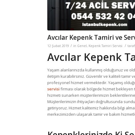
Avcılar Kepenk Tamiri ve Serv
/
/
12 Şubat 2019
in
Genel
,
Kepenk Tamiri Servisi
tara
Avcılar Kepenk Ta
Yaşam alanlarınızda kullanmış olduğunuz ve old
iletişim kurabilirsiniz. Güvenilir ve kaliteli ta
profesyonel hizmet vermektedir. Yaşamış olduğ
servisi
firması olarak bölgede hizmet bekleyen t
hizmeti sunarken müşterilerimizin beklentilerine
Müşterilerimizin ihtiyaçları doğrultusunda sundu
getiriyoruz. Hizmet kalitemiz hakkında bilgi alm
merkezimizden ulaşarak tamir ve bakım hizmetleri
Kepenklerinizde Ki So