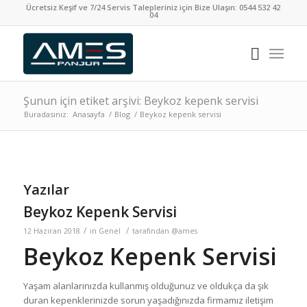
Ücretsiz Keşif ve 7/24 Servis Talepleriniz için Bize Ulaşın:
0544 532 42
04
Şunun için etiket arşivi: Beykoz kepenk servisi
Buradasınız:
Anasayfa
/
Blog
/
Beykoz kepenk servisi
Yazılar
Beykoz Kepenk Servisi
/
/
12 Haziran 2018
in
Genel
tarafından
@ames
Beykoz Kepenk Servisi
Yaşam alanlarınızda kullanmış olduğunuz ve oldukça da şık
duran kepenklerinizde sorun yaşadığınızda firmamız iletişim