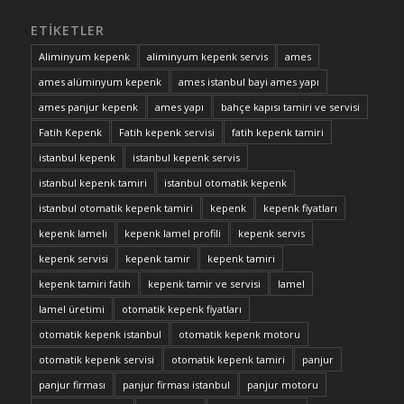
ETIKETLER
Aliminyum kepenk
aliminyum kepenk servis
ames
ames alüminyum kepenk
ames istanbul bayi ames yapı
ames panjur kepenk
ames yapı
bahçe kapısı tamiri ve servisi
Fatih Kepenk
Fatih kepenk servisi
fatih kepenk tamiri
istanbul kepenk
istanbul kepenk servis
istanbul kepenk tamiri
istanbul otomatik kepenk
istanbul otomatik kepenk tamiri
kepenk
kepenk fiyatları
kepenk lameli
kepenk lamel profili
kepenk servis
kepenk servisi
kepenk tamir
kepenk tamiri
kepenk tamiri fatih
kepenk tamir ve servisi
lamel
lamel üretimi
otomatik kepenk fiyatları
otomatik kepenk istanbul
otomatik kepenk motoru
otomatik kepenk servisi
otomatik kepenk tamiri
panjur
panjur firması
panjur firması istanbul
panjur motoru