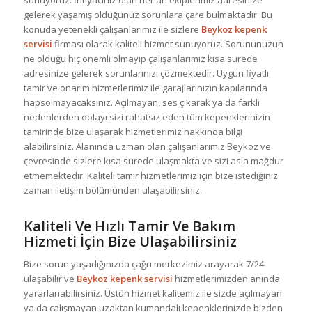
sunuyoruz. İhtiyacınız olan her an ekiplerimiz adresinize
gelerek yaşamış olduğunuz sorunlara çare bulmaktadır. Bu
konuda yetenekli çalışanlarımız ile sizlere
Beykoz kepenk
servisi
firması olarak kaliteli hizmet sunuyoruz. Sorununuzun
ne olduğu hiç önemli olmayıp çalışanlarımız kısa sürede
adresinize gelerek sorunlarınızı çözmektedir. Uygun fiyatlı
tamir ve onarım hizmetlerimiz ile garajlarınızın kapılarında
hapsolmayacaksınız. Açılmayan, ses çıkarak ya da farklı
nedenlerden dolayı sizi rahatsız eden tüm kepenklerinizin
tamirinde bize ulaşarak hizmetlerimiz hakkında bilgi
alabilirsiniz. Alanında uzman olan çalışanlarımız Beykoz ve
çevresinde sizlere kısa sürede ulaşmakta ve sizi asla mağdur
etmemektedir. Kaliteli tamir hizmetlerimiz için bize istediğiniz
zaman iletişim bölümünden ulaşabilirsiniz.
Kaliteli Ve Hızlı Tamir Ve Bakım
Hizmeti İçin Bize Ulaşabilirsiniz
Bize sorun yaşadığınızda çağrı merkezimiz arayarak 7/24
ulaşabilir ve
Beykoz kepenk servisi
hizmetlerimizden anında
yararlanabilirsiniz. Üstün hizmet kalitemiz ile sizde açılmayan
ya da çalışmayan uzaktan kumandalı kepenklerinizde bizden