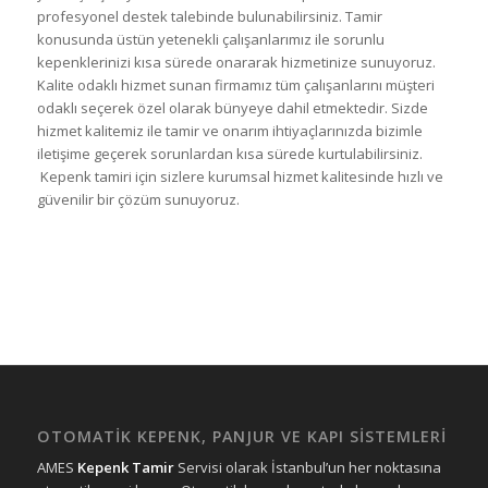
profesyonel destek talebinde bulunabilirsiniz. Tamir
konusunda üstün yetenekli çalışanlarımız ile sorunlu
kepenklerinizi kısa sürede onararak hizmetinize sunuyoruz.
Kalite odaklı hizmet sunan firmamız tüm çalışanlarını müşteri
odaklı seçerek özel olarak bünyeye dahil etmektedir. Sizde
hizmet kalitemiz ile tamir ve onarım ihtiyaçlarınızda bizimle
iletişime geçerek sorunlardan kısa sürede kurtulabilirsiniz.
Kepenk tamiri için sizlere kurumsal hizmet kalitesinde hızlı ve
güvenilir bir çözüm sunuyoruz.
OTOMATİK KEPENK, PANJUR VE KAPI SİSTEMLERİ
AMES
Kepenk Tamir
Servisi olarak İstanbul’un her noktasına