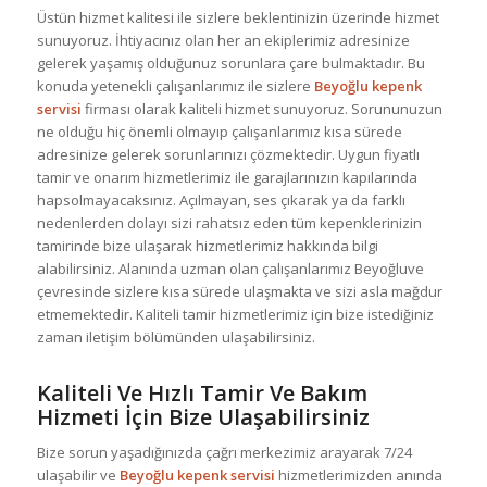
Üstün hizmet kalitesi ile sizlere beklentinizin üzerinde hizmet
sunuyoruz. İhtiyacınız olan her an ekiplerimiz adresinize
gelerek yaşamış olduğunuz sorunlara çare bulmaktadır. Bu
konuda yetenekli çalışanlarımız ile sizlere
Beyoğlu kepenk
servisi
firması olarak kaliteli hizmet sunuyoruz. Sorununuzun
ne olduğu hiç önemli olmayıp çalışanlarımız kısa sürede
adresinize gelerek sorunlarınızı çözmektedir. Uygun fiyatlı
tamir ve onarım hizmetlerimiz ile garajlarınızın kapılarında
hapsolmayacaksınız. Açılmayan, ses çıkarak ya da farklı
nedenlerden dolayı sizi rahatsız eden tüm kepenklerinizin
tamirinde bize ulaşarak hizmetlerimiz hakkında bilgi
alabilirsiniz. Alanında uzman olan çalışanlarımız Beyoğluve
çevresinde sizlere kısa sürede ulaşmakta ve sizi asla mağdur
etmemektedir. Kaliteli tamir hizmetlerimiz için bize istediğiniz
zaman iletişim bölümünden ulaşabilirsiniz.
Kaliteli Ve Hızlı Tamir Ve Bakım
Hizmeti İçin Bize Ulaşabilirsiniz
Bize sorun yaşadığınızda çağrı merkezimiz arayarak 7/24
ulaşabilir ve
Beyoğlu kepenk servisi
hizmetlerimizden anında