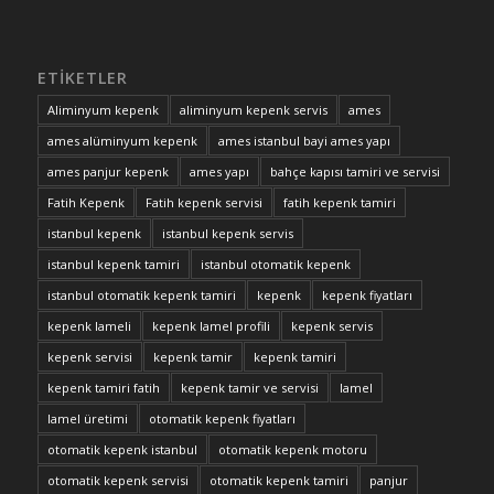
ETIKETLER
Aliminyum kepenk
aliminyum kepenk servis
ames
ames alüminyum kepenk
ames istanbul bayi ames yapı
ames panjur kepenk
ames yapı
bahçe kapısı tamiri ve servisi
Fatih Kepenk
Fatih kepenk servisi
fatih kepenk tamiri
istanbul kepenk
istanbul kepenk servis
istanbul kepenk tamiri
istanbul otomatik kepenk
istanbul otomatik kepenk tamiri
kepenk
kepenk fiyatları
kepenk lameli
kepenk lamel profili
kepenk servis
kepenk servisi
kepenk tamir
kepenk tamiri
kepenk tamiri fatih
kepenk tamir ve servisi
lamel
lamel üretimi
otomatik kepenk fiyatları
otomatik kepenk istanbul
otomatik kepenk motoru
otomatik kepenk servisi
otomatik kepenk tamiri
panjur