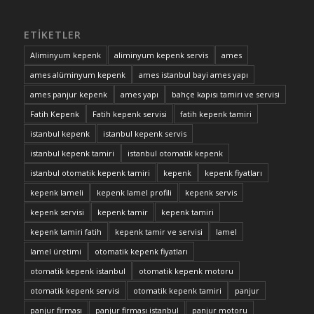
ETIKETLER
Aliminyum kepenk
aliminyum kepenk servis
ames
ames alüminyum kepenk
ames istanbul bayi ames yapı
ames panjur kepenk
ames yapı
bahçe kapısı tamiri ve servisi
Fatih Kepenk
Fatih kepenk servisi
fatih kepenk tamiri
istanbul kepenk
istanbul kepenk servis
istanbul kepenk tamiri
istanbul otomatik kepenk
istanbul otomatik kepenk tamiri
kepenk
kepenk fiyatları
kepenk lameli
kepenk lamel profili
kepenk servis
kepenk servisi
kepenk tamir
kepenk tamiri
kepenk tamiri fatih
kepenk tamir ve servisi
lamel
lamel üretimi
otomatik kepenk fiyatları
otomatik kepenk istanbul
otomatik kepenk motoru
otomatik kepenk servisi
otomatik kepenk tamiri
panjur
panjur firması
panjur firması istanbul
panjur motoru