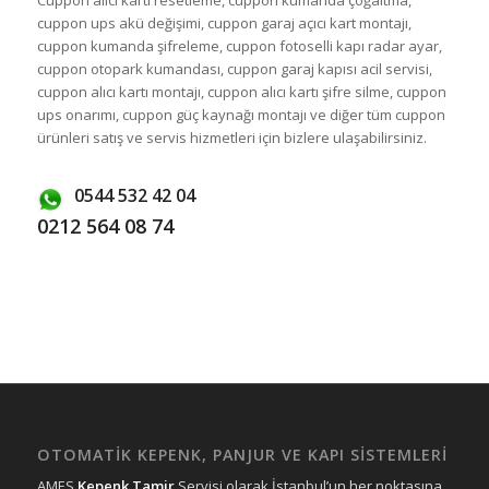
Cuppon alıcı kartı resetleme, cuppon kumanda çoğaltma,
cuppon ups akü değişimi, cuppon garaj açıcı kart montajı,
cuppon kumanda şifreleme, cuppon fotoselli kapı radar ayar,
cuppon otopark kumandası, cuppon garaj kapısı acil servisi,
cuppon alıcı kartı montajı, cuppon alıcı kartı şifre silme, cuppon
ups onarımı, cuppon güç kaynağı montajı ve diğer tüm cuppon
ürünleri satış ve servis hizmetleri için bizlere ulaşabilirsiniz.
0544 532 42 04
0212 564 08 74
OTOMATİK KEPENK, PANJUR VE KAPI SİSTEMLERİ
AMES
Kepenk Tamir
Servisi olarak İstanbul’un her noktasına