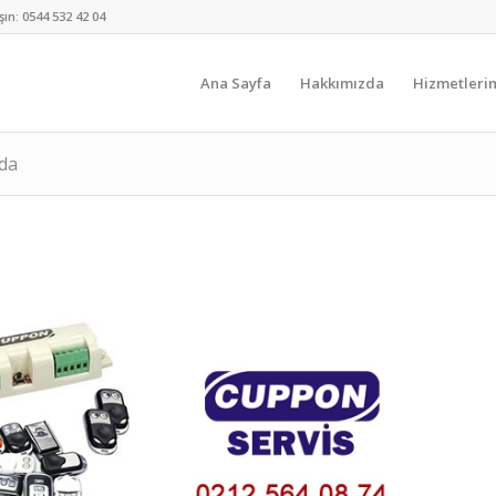
şın:
0544 532 42 04
Ana Sayfa
Hakkımızda
Hizmetleri
nda