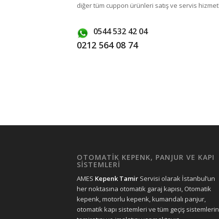
diğer tüm cuppon ürünleri satış ve servis hizmetler
0544 532 42 04
0212 564 08 74
OTOMATİK KEPENK, PANJUR VE KAPI
SİSTEMLERİ
AMES
Kepenk Tamir
Servisi olarak İstanbul’un
her noktasına otomatik garaj kapısı, Otomatik
kepenk, motorlu kepenk, kumandalı panjur,
otomatik kapı sistemleri ve tüm geçiş sistemlerin