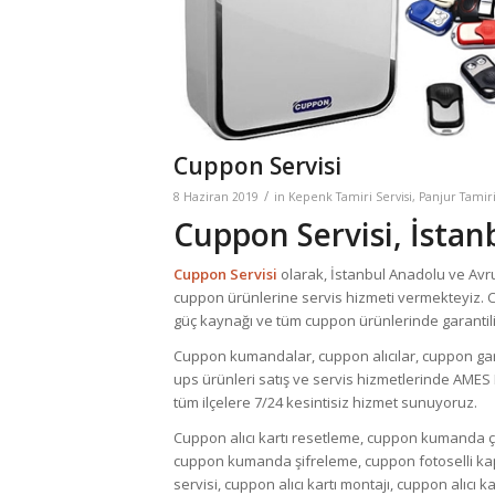
Cuppon Servisi
/
8 Haziran 2019
in
Kepenk Tamiri Servisi
,
Panjur Tamiri
Cuppon Servisi, İstan
Cuppon Servisi
olarak, İstanbul Anadolu ve Av
cuppon ürünlerine servis hizmeti vermekteyiz. Cu
güç kaynağı ve tüm cuppon ürünlerinde garantili, 
Cuppon kumandalar, cuppon alıcılar, cuppon gara
ups ürünleri satış ve servis hizmetlerinde AME
tüm ilçelere 7/24 kesintisiz hizmet sunuyoruz.
Cuppon alıcı kartı resetleme, cuppon kumanda ço
cuppon kumanda şifreleme, cuppon fotoselli kap
servisi, cuppon alıcı kartı montajı, cuppon alıcı