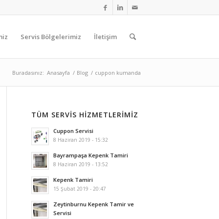
miz
Servis Bölgelerimiz
İletişim
Buradasınız:
Anasayfa
/
Blog
/
cuppon kumanda
TÜM SERVIS HIZMETLERIMIZ
Cuppon Servisi
8 Haziran 2019 - 15:32
Bayrampaşa Kepenk Tamiri
8 Haziran 2019 - 13:52
Kepenk Tamiri
15 Şubat 2019 - 20:47
Zeytinburnu Kepenk Tamir ve
Servisi