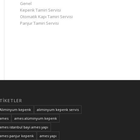
Genel
Kepenk Tamiri Servisi
Otomatik Kapı Tamiri Servisi
Panjur Tamiri Servisi
TIKETLER
Aliminyum kepenk
aliminyum kepenk servis
ames
ames alüminyum kepenk
ames istanbul bayi ames yapı
ames panjur kepenk
ames yapı