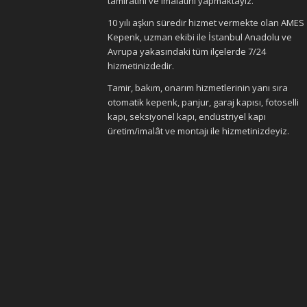
tamiratını ve imalatını yapmaktayız.
10 yılı aşkın süredir hizmet vermekte olan AMES
Kepenk, uzman ekibi ile İstanbul Anadolu ve
Avrupa yakasındaki tüm ilçelerde 7/24
hizmetinizdedir.
Tamir, bakım, onarım hizmetlerinin yanı sıra
otomatik kepenk, panjur, garaj kapısı, fotoselli
kapı, seksiyonel kapı, endüstriyel kapı
üretim/imalât ve montajı ile hizmetinizdeyiz.