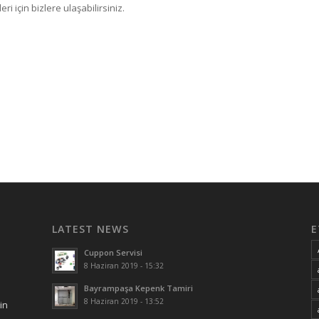
i için bizlere ulaşabilirsiniz.
LATEST NEWS
E
Cuppon Servisi
8 Haziran 2019 - 15:32
Bayrampaşa Kepenk Tamiri
8 Haziran 2019 - 13:52
in