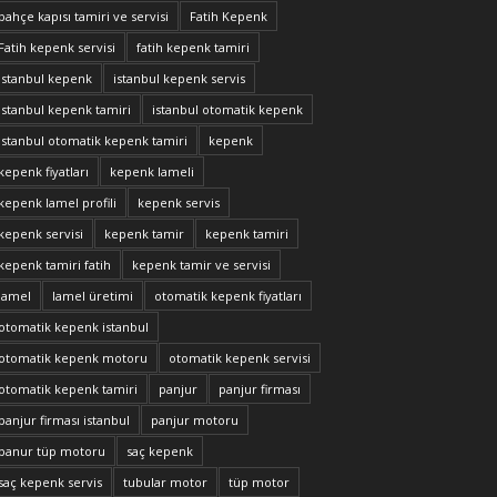
bahçe kapısı tamiri ve servisi
Fatih Kepenk
Fatih kepenk servisi
fatih kepenk tamiri
istanbul kepenk
istanbul kepenk servis
istanbul kepenk tamiri
istanbul otomatik kepenk
istanbul otomatik kepenk tamiri
kepenk
kepenk fiyatları
kepenk lameli
kepenk lamel profili
kepenk servis
kepenk servisi
kepenk tamir
kepenk tamiri
kepenk tamiri fatih
kepenk tamir ve servisi
lamel
lamel üretimi
otomatik kepenk fiyatları
otomatik kepenk istanbul
otomatik kepenk motoru
otomatik kepenk servisi
otomatik kepenk tamiri
panjur
panjur firması
panjur firması istanbul
panjur motoru
panur tüp motoru
saç kepenk
saç kepenk servis
tubular motor
tüp motor