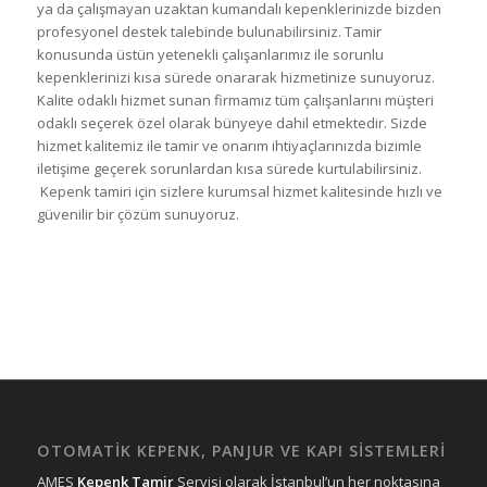
ya da çalışmayan uzaktan kumandalı kepenklerinizde bizden
profesyonel destek talebinde bulunabilirsiniz. Tamir
konusunda üstün yetenekli çalışanlarımız ile sorunlu
kepenklerinizi kısa sürede onararak hizmetinize sunuyoruz.
Kalite odaklı hizmet sunan firmamız tüm çalışanlarını müşteri
odaklı seçerek özel olarak bünyeye dahil etmektedir. Sizde
hizmet kalitemiz ile tamir ve onarım ihtiyaçlarınızda bizimle
iletişime geçerek sorunlardan kısa sürede kurtulabilirsiniz.
Kepenk tamiri için sizlere kurumsal hizmet kalitesinde hızlı ve
güvenilir bir çözüm sunuyoruz.
OTOMATİK KEPENK, PANJUR VE KAPI SİSTEMLERİ
AMES
Kepenk Tamir
Servisi olarak İstanbul’un her noktasına