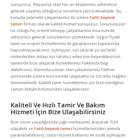
sunuyoruz. İhtiyacınız olan her an ekiplerimiz adresinize
gelerek yaşamış olduğunuz sorunlara çare bulmaktadır. Bu
konuda yetenekli çalışanlarımız ile sizlere
Fatih kepenk
tamiri
firması olarak kaliteli hizmet sunuyoruz. Sorununuzun
ne olduğu hiç önemli olmayıp çalışanlarımız kısa sürede
adresinize gelerek sorunlarınızı çözmektedir. Uygun fiyatlı
tamir ve onarım hizmetlerimiz ile garajlarınızın kapılarında
hapsolmayacaksınız. Açılmayan, ses çıkarak ya da farklı
nedenlerden dolayı sizi rahatsız eden tüm kepenklerinizin
tamirinde bize ulaşarak hizmetlerimiz hakkında bilgi
alabilirsiniz. Alanında uzman olan çalışanlarımız Fatihve
çevresinde sizlere kısa sürede ulaşmakta ve sizi asla mağdur
etmemektedir. Kaliteli tamir hizmetlerimiz için bize istediğiniz
zaman iletişim bölümünden ulaşabilirsiniz.
Kaliteli Ve Hızlı Tamir Ve Bakım
Hizmeti İçin Bize Ulaşabilirsiniz
Bize sorun yaşadığınızda çağrı merkezimiz arayarak 7/24
ulaşabilir ve
Fatih kepenk tamiri
hizmetlerimizden anında
yararlanabilirsiniz. Üstün hizmet kalitemiz ile sizde açılmayan