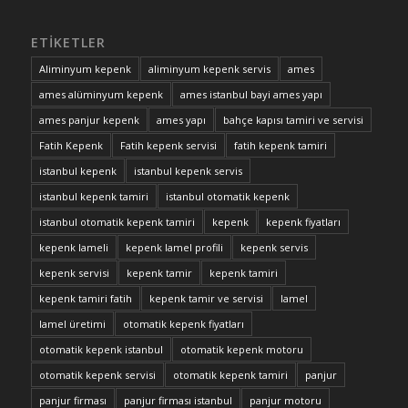
ETIKETLER
Aliminyum kepenk
aliminyum kepenk servis
ames
ames alüminyum kepenk
ames istanbul bayi ames yapı
ames panjur kepenk
ames yapı
bahçe kapısı tamiri ve servisi
Fatih Kepenk
Fatih kepenk servisi
fatih kepenk tamiri
istanbul kepenk
istanbul kepenk servis
istanbul kepenk tamiri
istanbul otomatik kepenk
istanbul otomatik kepenk tamiri
kepenk
kepenk fiyatları
kepenk lameli
kepenk lamel profili
kepenk servis
kepenk servisi
kepenk tamir
kepenk tamiri
kepenk tamiri fatih
kepenk tamir ve servisi
lamel
lamel üretimi
otomatik kepenk fiyatları
otomatik kepenk istanbul
otomatik kepenk motoru
otomatik kepenk servisi
otomatik kepenk tamiri
panjur
panjur firması
panjur firması istanbul
panjur motoru