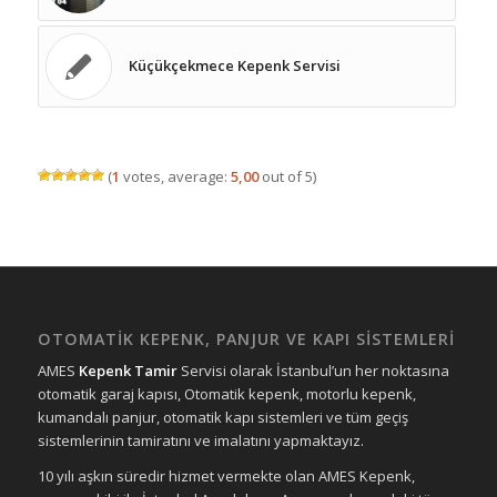
Küçükçekmece Kepenk Servisi
(
1
votes, average:
5,00
out of 5)
OTOMATİK KEPENK, PANJUR VE KAPI SİSTEMLERİ
AMES
Kepenk Tamir
Servisi olarak İstanbul’un her noktasına
otomatik garaj kapısı, Otomatik kepenk, motorlu kepenk,
kumandalı panjur, otomatik kapı sistemleri ve tüm geçiş
sistemlerinin tamiratını ve imalatını yapmaktayız.
10 yılı aşkın süredir hizmet vermekte olan AMES Kepenk,