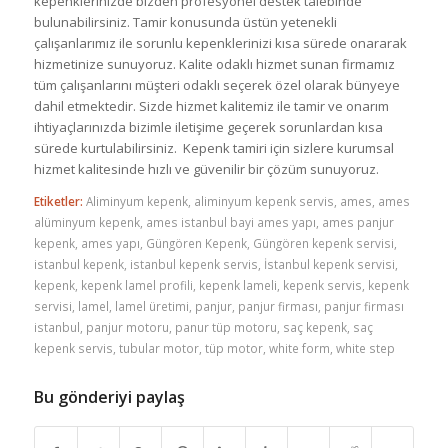
kepenklerinizde bizden profesyonel destek talebinde
bulunabilirsiniz. Tamir konusunda üstün yetenekli
çalışanlarımız ile sorunlu kepenklerinizi kısa sürede onararak
hizmetinize sunuyoruz. Kalite odaklı hizmet sunan firmamız
tüm çalışanlarını müşteri odaklı seçerek özel olarak bünyeye
dahil etmektedir. Sizde hizmet kalitemiz ile tamir ve onarım
ihtiyaçlarınızda bizimle iletişime geçerek sorunlardan kısa
sürede kurtulabilirsiniz. Kepenk tamiri için sizlere kurumsal
hizmet kalitesinde hızlı ve güvenilir bir çözüm sunuyoruz.
Etiketler:
Aliminyum kepenk
,
aliminyum kepenk servis
,
ames
,
ames
alüminyum kepenk
,
ames istanbul bayi ames yapı
,
ames panjur
kepenk
,
ames yapı
,
Güngören Kepenk
,
Güngören kepenk servisi
,
istanbul kepenk
,
istanbul kepenk servis
,
İstanbul kepenk servisi
,
kepenk
,
kepenk lamel profili
,
kepenk lameli
,
kepenk servis
,
kepenk
servisi
,
lamel
,
lamel üretimi
,
panjur
,
panjur firması
,
panjur firması
istanbul
,
panjur motoru
,
panur tüp motoru
,
saç kepenk
,
saç
kepenk servis
,
tubular motor
,
tüp motor
,
white form
,
white step
Bu gönderiyi paylaş