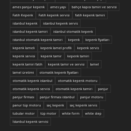
ames panjur kepenk
ames yapı
bahçe kapısı tamiri ve servisi
Fatih Kepenk
Fatih kepenk servisi
fatih kepenk tamiri
istanbul kepenk
istanbul kepenk servis
istanbul kepenk tamiri
istanbul otomatik kepenk
istanbul otomatik kepenk tamiri
kepenk
kepenk fiyatları
kepenk lameli
kepenk lamel profili
kepenk servis
kepenk servisi
kepenk tamir
kepenk tamiri
kepenk tamiri fatih
kepenk tamir ve servisi
lamel
lamel üretimi
otomatik kepenk fiyatları
otomatik kepenk istanbul
otomatik kepenk motoru
otomatik kepenk servisi
otomatik kepenk tamiri
panjur
panjur firması
panjur firması istanbul
panjur motoru
panur tüp motoru
saç kepenk
saç kepenk servis
tubular motor
tüp motor
white form
white step
İstanbul kepenk servisi