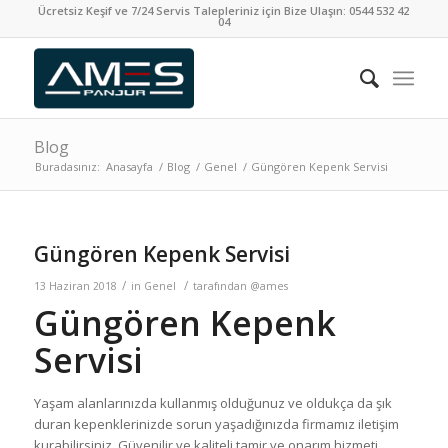
Ücretsiz Keşif ve 7/24 Servis Talepleriniz için Bize Ulaşın:
0544 532 42
04
Blog
Buradasınız:
Anasayfa
/
Blog
/
Genel
/
Güngören Kepenk Servisi
Güngören Kepenk Servisi
/
/
13 Haziran 2018
in
Genel
tarafından
@ames
Güngören Kepenk
Servisi
Yaşam alanlarınızda kullanmış olduğunuz ve oldukça da şık
duran kepenklerinizde sorun yaşadığınızda firmamız iletişim
kurabilirsiniz. Güvenilir ve kaliteli tamir ve onarım hizmeti