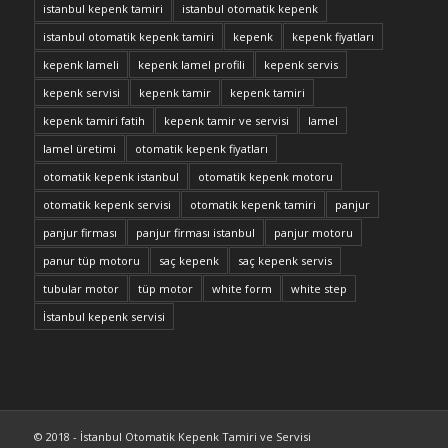
istanbul kepenk tamiri
istanbul otomatik kepenk
istanbul otomatik kepenk tamiri
kepenk
kepenk fiyatları
kepenk lameli
kepenk lamel profili
kepenk servis
kepenk servisi
kepenk tamir
kepenk tamiri
kepenk tamiri fatih
kepenk tamir ve servisi
lamel
lamel üretimi
otomatik kepenk fiyatları
otomatik kepenk istanbul
otomatik kepenk motoru
otomatik kepenk servisi
otomatik kepenk tamiri
panjur
panjur firması
panjur firması istanbul
panjur motoru
panur tüp motoru
saç kepenk
saç kepenk servis
tubular motor
tüp motor
white form
white step
İstanbul kepenk servisi
© 2018 - İstanbul Otomatik Kepenk Tamiri ve Servisi