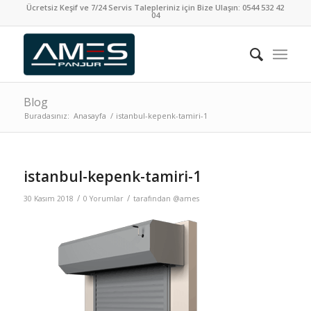
Ücretsiz Keşif ve 7/24 Servis Talepleriniz için Bize Ulaşın:
0544 532 42
04
Blog
Buradasınız:
Anasayfa
/
istanbul-kepenk-tamiri-1
istanbul-kepenk-tamiri-1
/
/
30 Kasım 2018
0 Yorumlar
tarafından
@ames