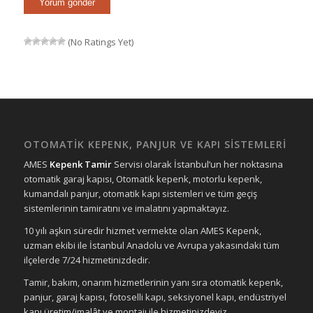
(No Ratings Yet)
OTOMATİK KEPENK, PANJUR VE KAPI SİSTEMLERİ
AMES
Kepenk Tamir
Servisi olarak İstanbul’un her noktasına
otomatik garaj kapısı, Otomatik kepenk, motorlu kepenk,
kumandalı panjur, otomatik kapı sistemleri ve tüm geçiş
sistemlerinin tamiratını ve imalatını yapmaktayız.
10 yılı aşkın süredir hizmet vermekte olan AMES Kepenk,
uzman ekibi ile İstanbul Anadolu ve Avrupa yakasındaki tüm
ilçelerde 7/24 hizmetinizdedir.
Tamir, bakım, onarım hizmetlerinin yanı sıra otomatik kepenk,
panjur, garaj kapısı, fotoselli kapı, seksiyonel kapı, endüstriyel
kapı üretim/imalât ve montajı ile hizmetinizdeyiz.