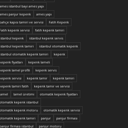
ames istanbul bayi ames yapı
ames panjur kepenk
ames yapı
bahçe kapısı tamiri ve servisi
Fatih Kepenk
Fatih kepenk servisi
fatih kepenk tamiri
istanbul kepenk
istanbul kepenk servis
istanbul kepenk tamiri
istanbul otomatik kepenk
istanbul otomatik kepenk tamiri
kepenk
kepenk fiyatları
kepenk lameli
kepenk lamel profili
kepenk servis
kepenk servisi
kepenk tamir
kepenk tamiri
kepenk tamiri fatih
kepenk tamir ve servisi
lamel
lamel üretimi
otomatik kepenk fiyatları
otomatik kepenk istanbul
otomatik kepenk motoru
otomatik kepenk servisi
otomatik kepenk tamiri
panjur
panjur firması
panjur firması istanbul
panjur motoru