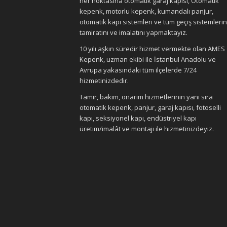
her noktasına otomatik garaj kapısı, Otomatik
kepenk, motorlu kepenk, kumandalı panjur,
otomatik kapı sistemleri ve tüm geçiş sistemlerin
tamiratını ve imalatını yapmaktayız.
10 yılı aşkın süredir hizmet vermekte olan AMES
Kepenk, uzman ekibi ile İstanbul Anadolu ve
Avrupa yakasındaki tüm ilçelerde 7/24
hizmetinizdedir.
Tamir, bakım, onarım hizmetlerinin yanı sıra
otomatik kepenk, panjur, garaj kapısı, fotoselli
kapı, seksiyonel kapı, endüstriyel kapı
üretim/imalât ve montajı ile hizmetinizdeyiz.