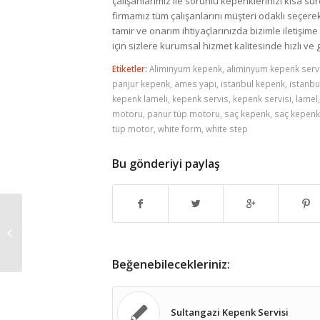
çalışanlarımız ile sorunlu kepenklerinizi kısa 
firmamız tüm çalışanlarını müşteri odaklı seçere
tamir ve onarım ihtiyaçlarınızda bizimle iletişi
için sizlere kurumsal hizmet kalitesinde hızlı ve
Etiketler:
Aliminyum kepenk
,
aliminyum kepenk serv
panjur kepenk
,
ames yapı
,
istanbul kepenk
,
istanbu
kepenk lameli
,
kepenk servis
,
kepenk servisi
,
lamel
motoru
,
panur tüp motoru
,
saç kepenk
,
saç kepenk
tüp motor
,
white form
,
white step
Bu gönderiyi paylaş
Sultanbeyli Kepenk Servisi
Beğenebilecekleriniz:
Sultangazi Kepenk Servisi