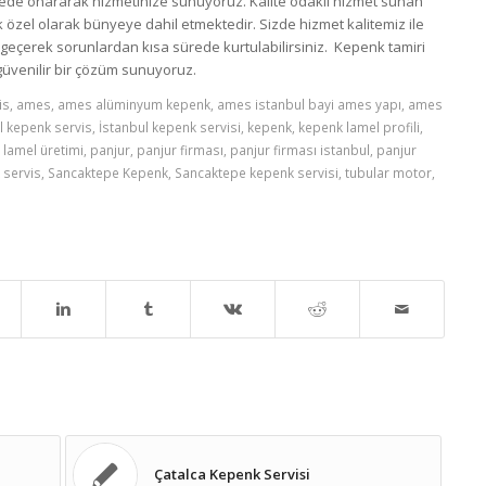
sürede onararak hizmetinize sunuyoruz. Kalite odaklı hizmet sunan
k özel olarak bünyeye dahil etmektedir. Sizde hizmet kalitemiz ile
me geçerek sorunlardan kısa sürede kurtulabilirsiniz. Kepenk tamiri
 güvenilir bir çözüm sunuyoruz.
is
,
ames
,
ames alüminyum kepenk
,
ames istanbul bayi ames yapı
,
ames
l kepenk servis
,
İstanbul kepenk servisi
,
kepenk
,
kepenk lamel profili
,
,
lamel üretimi
,
panjur
,
panjur firması
,
panjur firması istanbul
,
panjur
 servis
,
Sancaktepe Kepenk
,
Sancaktepe kepenk servisi
,
tubular motor
,
Çatalca Kepenk Servisi