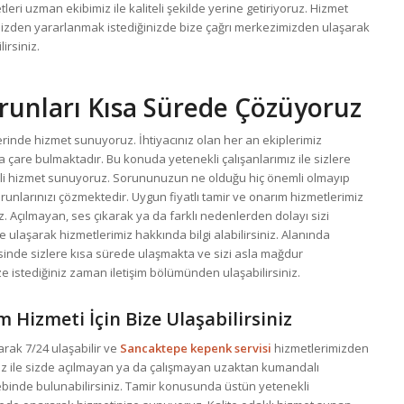
ri uzman ekibimiz ile kaliteli şekilde yerine getiriyoruz. Hizmet
imizden yararlanmak istediğinizde bize çağrı merkezimizden ulaşarak
irsiniz.
runları Kısa Sürede Çözüyoruz
zerinde hizmet sunuyoruz. İhtiyacınız olan her an ekiplerimiz
çare bulmaktadır. Bu konuda yetenekli çalışanlarımız ile sizlere
teli hizmet sunuyoruz. Sorununuzun ne olduğu hiç önemli olmayıp
runlarınızı çözmektedir. Uygun fiyatlı tamir ve onarım hizmetlerimiz
z. Açılmayan, ses çıkarak ya da farklı nedenlerden dolayı sizi
 ulaşarak hizmetlerimiz hakkında bilgi alabilirsiniz. Alanında
inde sizlere kısa sürede ulaşmakta ve sizi asla mağdur
ize istediğiniz zaman iletişim bölümünden ulaşabilirsiniz.
m Hizmeti İçin Bize Ulaşabilirsiniz
rak 7/24 ulaşabilir ve
Sancaktepe kepenk servisi
hizmetlerimizden
miz ile sizde açılmayan ya da çalışmayan uzaktan kumandalı
binde bulunabilirsiniz. Tamir konusunda üstün yetenekli