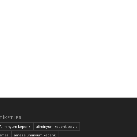
TIKETLER
Aliminyum kepenk
aliminyum kepenk servis
ames
ames alüminyum kepenk