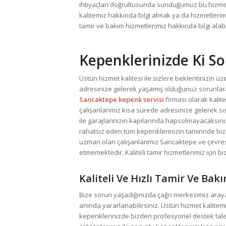
ihtiyaçları doğrultusunda sunduğumuz bu hizmetle
kalitemiz hakkında bilgi almak ya da hizmetler
tamir ve bakım hizmetlerimiz hakkında bilgi alabil
Kepenklerinizde Ki So
Üstün hizmet kalitesi ile sizlere beklentinizin ü
adresinize gelerek yaşamış olduğunuz sorunlara 
Sancaktepe kepenk servisi
firması olarak kali
çalışanlarımız kısa sürede adresinize gelerek so
ile garajlarınızın kapılarında hapsolmayacaksını
rahatsız eden tüm kepenklerinizin tamirinde bize
uzman olan çalışanlarımız Sancaktepe ve çevres
etmemektedir. Kaliteli tamir hizmetlerimiz için b
Kaliteli Ve Hızlı Tamir Ve Bakı
Bize sorun yaşadığınızda çağrı merkezimiz araya
anında yararlanabilirsiniz. Üstün hizmet kalite
kepenklerinizde bizden profesyonel destek tale