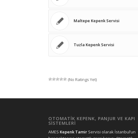
Maltepe Kepenk Servisi
Tuzla Kepenk Servisi
(No Ratings Yet)
OTOMATİK KEPENK, PANJUR VE KAPI
SİSTEMLERİ
AMES
Kepenk Tamir
Servisi olarak İstanbul’un