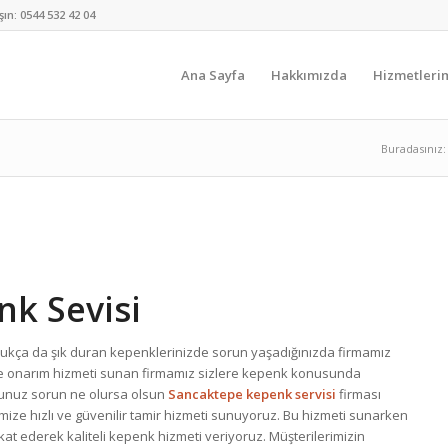
şın:
0544 532 42 04
Ana Sayfa
Hakkımızda
Hizmetleri
Buradasınız:
k Sevisi
ukça da şık duran kepenklerinizde sorun yaşadığınızda firmamız
mir ve onarım hizmeti sunan firmamız sizlere kepenk konusunda
unuz sorun ne olursa olsun
Sancaktepe kepenk servisi
firması
ize hızlı ve güvenilir tamir hizmeti sunuyoruz. Bu hizmeti sunarken
kkat ederek kaliteli kepenk hizmeti veriyoruz. Müşterilerimizin