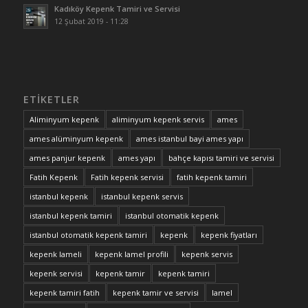
Kadıköy Kepenk Tamiri ve Servisi
12 Şubat 2019 - 11:28
ETIKETLER
Aliminyum kepenk
aliminyum kepenk servis
ames
ames alüminyum kepenk
ames istanbul bayi ames yapı
ames panjur kepenk
ames yapı
bahçe kapısı tamiri ve servisi
Fatih Kepenk
Fatih kepenk servisi
fatih kepenk tamiri
istanbul kepenk
istanbul kepenk servis
istanbul kepenk tamiri
istanbul otomatik kepenk
istanbul otomatik kepenk tamiri
kepenk
kepenk fiyatları
kepenk lameli
kepenk lamel profili
kepenk servis
kepenk servisi
kepenk tamir
kepenk tamiri
kepenk tamiri fatih
kepenk tamir ve servisi
lamel