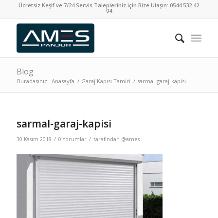
Ücretsiz Keşif ve 7/24 Servis Talepleriniz için Bize Ulaşın:
0544 532 42
04
Blog
Buradasınız:
Anasayfa
/
Garaj Kapısı Tamiri
/
sarmal-garaj-kapisi
sarmal-garaj-kapisi
/
/
30 Kasım 2018
0 Yorumlar
tarafından
@ames